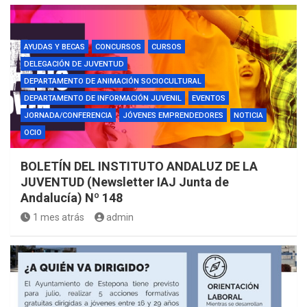
AYUDAS Y BECAS
CONCURSOS
CURSOS
DELEGACIÓN DE JUVENTUD
DEPARTAMENTO DE ANIMACIÓN SOCIOCULTURAL
DEPARTAMENTO DE INFORMACIÓN JUVENIL
EVENTOS
JORNADA/CONFERENCIA
JÓVENES EMPRENDEDORES
NOTICIA
OCIO
BOLETÍN DEL INSTITUTO ANDALUZ DE LA
JUVENTUD (Newsletter IAJ Junta de
Andalucía) Nº 148
1 mes atrás
admin