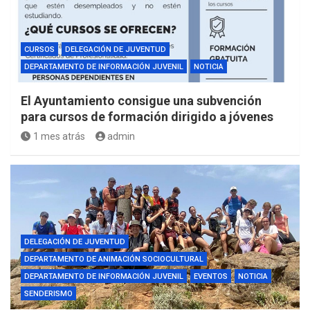
CURSOS
DELEGACIÓN DE JUVENTUD
DEPARTAMENTO DE INFORMACIÓN JUVENIL
NOTICIA
El Ayuntamiento consigue una subvención
para cursos de formación dirigido a jóvenes
1 mes atrás
admin
DELEGACIÓN DE JUVENTUD
DEPARTAMENTO DE ANIMACIÓN SOCIOCULTURAL
DEPARTAMENTO DE INFORMACIÓN JUVENIL
EVENTOS
NOTICIA
SENDERISMO