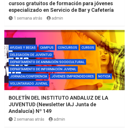
cursos gratuitos de formación para jóvenes
especializado en Servicio de Bar y Cafetería
1 semana atrás
admin
AYUDAS Y BECAS
CAMPUS
CONCURSOS
CURSOS
DELEGACIÓN DE JUVENTUD
DEPARTAMENTO DE ANIMACIÓN SOCIOCULTURAL
DEPARTAMENTO DE INFORMACIÓN JUVENIL
JORNADA/CONFERENCIA
JÓVENES EMPRENDEDORES
NOTICIA
VOLUNTARIADO JUVENIL
BOLETÍN DEL INSTITUTO ANDALUZ DE LA
JUVENTUD (Newsletter IAJ Junta de
Andalucía) Nº 149
2 semanas atrás
admin