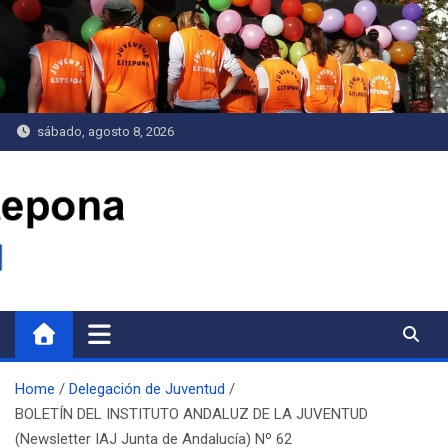
Saltar
al
contenido
sábado, agosto 8, 2026
Delegación de Juventud
Home
Delegación de Juventud
BOLETÍN DEL INSTITUTO ANDALUZ DE LA JUVENTUD
(Newsletter IAJ Junta de Andalucía) Nº 62