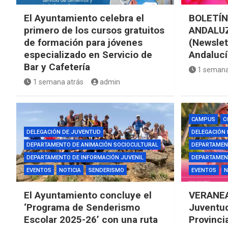
El Ayuntamiento celebra el
BOLETÍN
primero de los cursos gratuitos
ANDALUZ
de formación para jóvenes
(Newslet
especializado en Servicio de
Andalucí
Bar y Cafetería
1 semana
1 semana atrás
admin
CAMPUS
C
DELEGACIÓN DE JUVENTUD
DELEGACIÓN
DEPARTAMENTO DE ANIMACIÓN SOCIOCULTURAL
DEPARTAMEN
DEPARTAMENTO DE INFORMACIÓN JUVENIL
DEPARTAMENT
EVENTOS
NOTICIA
SENDERISMO
EVENTOS
N
El Ayuntamiento concluye el
VERANEA
‘Programa de Senderismo
Juventud
Escolar 2025-26’ con una ruta
Provinci