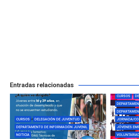
Entradas relacionadas
AYUDAS Y BE
CURSOS
DE
DEPARTAMEN
DEPARTAMENT
CURSOS
DELEGACIÓN DE JUVENTUD
JORNADA/CO
DEPARTAMENTO DE INFORMACIÓN JUVENIL
JÓVENES EM
NOTICIA
VOLUNTARIAD