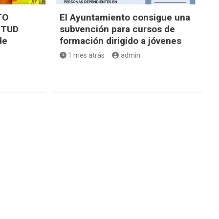
TO
El Ayuntamiento consigue una
NTUD
subvención para cursos de
de
formación dirigido a jóvenes
1 mes atrás
admin