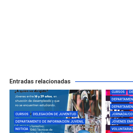
Entradas relacionadas
AYUDAS Y BE
CURSOS
DE
DEPARTAMEN
DEPARTAMENT
CURSOS
DELEGACIÓN DE JUVENTUD
JORNADA/CO
DEPARTAMENTO DE INFORMACIÓN JUVENIL
JÓVENES EM
NOTICIA
VOLUNTARIAD