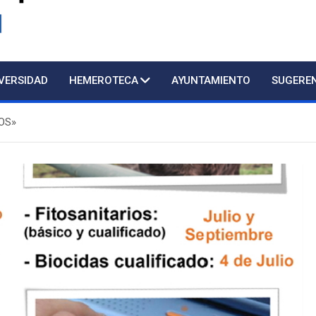
d
IVERSIDAD
HEMEROTECA
AYUNTAMIENTO
SUGERE
OS»
Atención presencial al púb