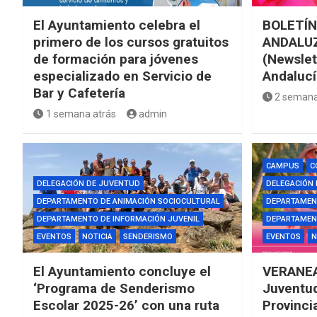
El Ayuntamiento celebra el
BOLETÍN
primero de los cursos gratuitos
ANDALUZ
de formación para jóvenes
(Newslet
especializado en Servicio de
Andalucí
Bar y Cafetería
2 semana
1 semana atrás
admin
CAMPUS
C
DELEGACIÓN DE JUVENTUD
DELEGACIÓN
DEPARTAMENTO DE ANIMACIÓN SOCIOCULTURAL
DEPARTAMEN
DEPARTAMENTO DE INFORMACIÓN JUVENIL
DEPARTAMENT
EVENTOS
NOTICIA
SENDERISMO
EVENTOS
N
El Ayuntamiento concluye el
VERANEA
‘Programa de Senderismo
Juventud
Escolar 2025-26’ con una ruta
Provinci