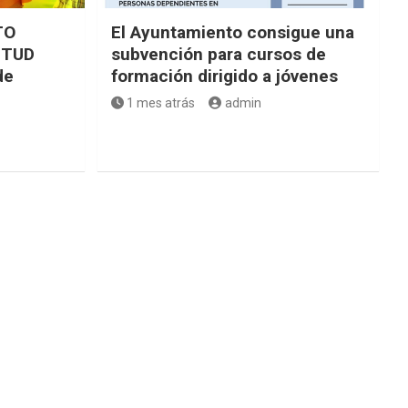
TO
El Ayuntamiento consigue una
NTUD
subvención para cursos de
de
formación dirigido a jóvenes
1 mes atrás
admin