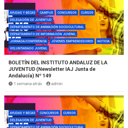
AYUDAS Y BECAS
CAMPUS
CONCURSOS
CURSOS
DELEGACIÓN DE JUVENTUD
DEPARTAMENTO DE ANIMACIÓN SOCIOCULTURAL
DEPARTAMENTO DE INFORMACIÓN JUVENIL
JORNADA/CONFERENCIA
JÓVENES EMPRENDEDORES
NOTICIA
VOLUNTARIADO JUVENIL
BOLETÍN DEL INSTITUTO ANDALUZ DE LA
JUVENTUD (Newsletter IAJ Junta de
Andalucía) Nº 149
1 semana atrás
admin
AYUDAS Y BECAS
CONCURSOS
CURSOS
DELEGACIÓN DE JUVENTUD
DEPARTAMENTO DE ANIMACIÓN SOCIOCULTURAL