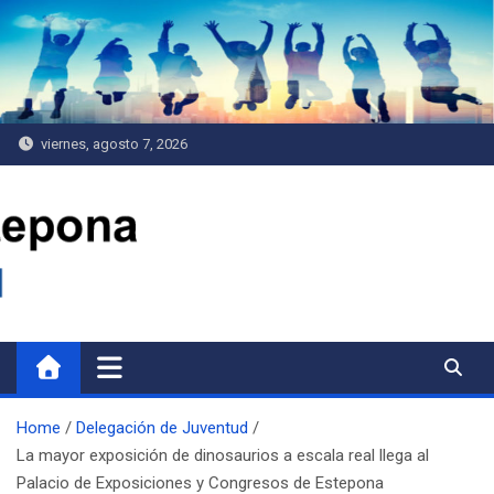
Saltar
al
contenido
viernes, agosto 7, 2026
Delegación de Juventud
Home
Delegación de Juventud
La mayor exposición de dinosaurios a escala real llega al
Palacio de Exposiciones y Congresos de Estepona