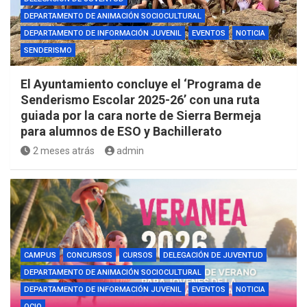
DEPARTAMENTO DE ANIMACIÓN SOCIOCULTURAL
DEPARTAMENTO DE INFORMACIÓN JUVENIL
EVENTOS
NOTICIA
SENDERISMO
El Ayuntamiento concluye el ‘Programa de
Senderismo Escolar 2025-26’ con una ruta
guiada por la cara norte de Sierra Bermeja
para alumnos de ESO y Bachillerato
2 meses atrás
admin
CAMPUS
CONCURSOS
CURSOS
DELEGACIÓN DE JUVENTUD
DEPARTAMENTO DE ANIMACIÓN SOCIOCULTURAL
DEPARTAMENTO DE INFORMACIÓN JUVENIL
EVENTOS
NOTICIA
OCIO