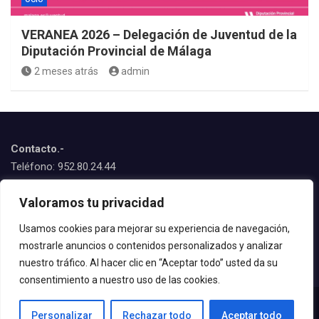
VERANEA 2026 – Delegación de Juventud de la
Diputación Provincial de Málaga
2 meses atrás
admin
Contacto.-
Teléfono: 952.80.24.44
Emails:
Valoramos tu privacidad
juventud@estepona.es
animacion@estepona.es
Usamos cookies para mejorar su experiencia de navegación,
mostrarle anuncios o contenidos personalizados y analizar
© 2020 Delegación de Juventud
nuestro tráfico. Al hacer clic en “Aceptar todo” usted da su
consentimiento a nuestro uso de las cookies.
Personalizar
Rechazar todo
Aceptar todo