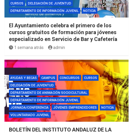
CURSOS
DELEGACIÓN DE JUVENTUD
DEPARTAMENTO DE INFORMACIÓN JUVENIL
NOTICIA
El Ayuntamiento celebra el primero de los
cursos gratuitos de formación para jóvenes
especializado en Servicio de Bar y Cafetería
1 semana atrás
admin
AYUDAS Y BECAS
CAMPUS
CONCURSOS
CURSOS
DELEGACIÓN DE JUVENTUD
DEPARTAMENTO DE ANIMACIÓN SOCIOCULTURAL
DEPARTAMENTO DE INFORMACIÓN JUVENIL
JORNADA/CONFERENCIA
JÓVENES EMPRENDEDORES
NOTICIA
VOLUNTARIADO JUVENIL
BOLETÍN DEL INSTITUTO ANDALUZ DE LA