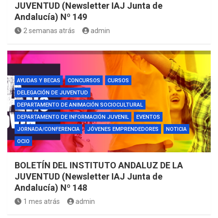
JUVENTUD (Newsletter IAJ Junta de
Andalucía) Nº 149
2 semanas atrás
admin
AYUDAS Y BECAS
CONCURSOS
CURSOS
DELEGACIÓN DE JUVENTUD
DEPARTAMENTO DE ANIMACIÓN SOCIOCULTURAL
DEPARTAMENTO DE INFORMACIÓN JUVENIL
EVENTOS
JORNADA/CONFERENCIA
JÓVENES EMPRENDEDORES
NOTICIA
OCIO
BOLETÍN DEL INSTITUTO ANDALUZ DE LA
JUVENTUD (Newsletter IAJ Junta de
Andalucía) Nº 148
1 mes atrás
admin