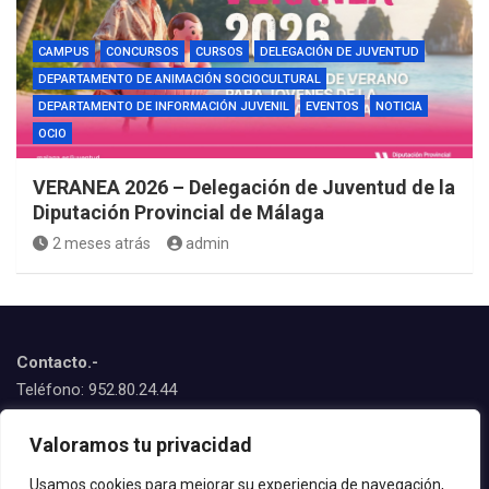
CAMPUS
CONCURSOS
CURSOS
DELEGACIÓN DE JUVENTUD
DEPARTAMENTO DE ANIMACIÓN SOCIOCULTURAL
DEPARTAMENTO DE INFORMACIÓN JUVENIL
EVENTOS
NOTICIA
OCIO
VERANEA 2026 – Delegación de Juventud de la
Diputación Provincial de Málaga
2 meses atrás
admin
Contacto.-
Teléfono: 952.80.24.44
Emails:
Valoramos tu privacidad
juventud@estepona.es
animacion@estepona.es
Usamos cookies para mejorar su experiencia de navegación,