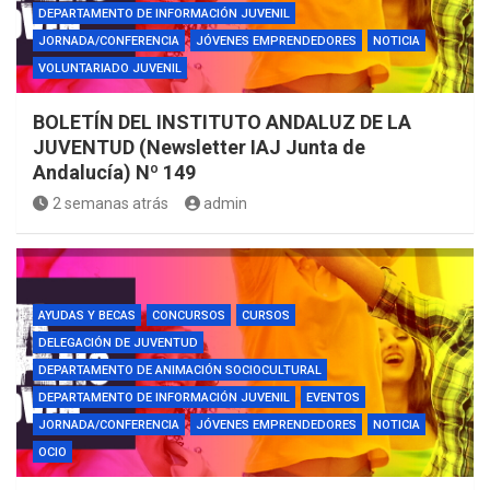
DEPARTAMENTO DE INFORMACIÓN JUVENIL
JORNADA/CONFERENCIA
JÓVENES EMPRENDEDORES
NOTICIA
VOLUNTARIADO JUVENIL
BOLETÍN DEL INSTITUTO ANDALUZ DE LA
JUVENTUD (Newsletter IAJ Junta de
Andalucía) Nº 149
2 semanas atrás
admin
AYUDAS Y BECAS
CONCURSOS
CURSOS
DELEGACIÓN DE JUVENTUD
DEPARTAMENTO DE ANIMACIÓN SOCIOCULTURAL
DEPARTAMENTO DE INFORMACIÓN JUVENIL
EVENTOS
JORNADA/CONFERENCIA
JÓVENES EMPRENDEDORES
NOTICIA
OCIO