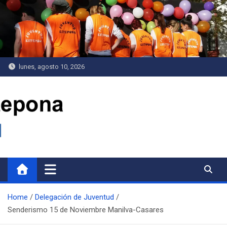
Saltar
al
contenido
lunes, agosto 10, 2026
Delegación de Juventud
Home
Delegación de Juventud
Senderismo 15 de Noviembre Manilva-Casares