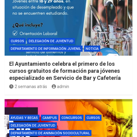
CURSOS
DELEGACIÓN DE JUVENTUD
DEPARTAMENTO DE INFORMACIÓN JUVENIL
NOTICIA
El Ayuntamiento celebra el primero de los
cursos gratuitos de formación para jóvenes
especializado en Servicio de Bar y Cafetería
2 semanas atrás
admin
AYUDAS Y BECAS
CAMPUS
CONCURSOS
CURSOS
DELEGACIÓN DE JUVENTUD
DEPARTAMENTO DE ANIMACIÓN SOCIOCULTURAL