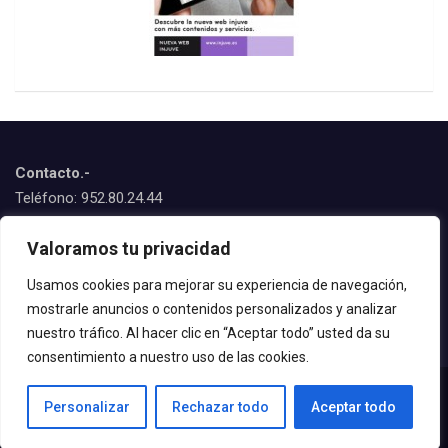
Contacto.-
Teléfono: 952.80.24.44
Emails:
Valoramos tu privacidad
juventud@estepona.es
animacion@estepona.es
Usamos cookies para mejorar su experiencia de navegación,
mostrarle anuncios o contenidos personalizados y analizar
© 2020 Delegación de Juventud
nuestro tráfico. Al hacer clic en “Aceptar todo” usted da su
consentimiento a nuestro uso de las cookies.
Personalizar
Rechazar todo
Aceptar todo
© All rights reserved | Tema por
MantraBrain