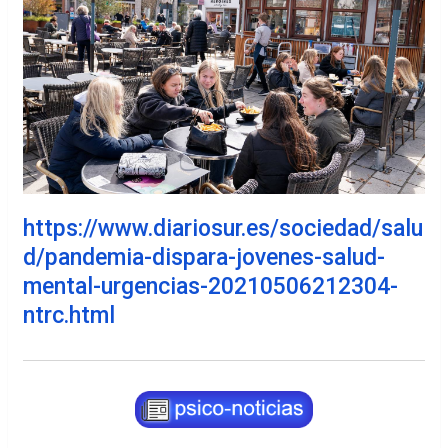
https://www.diariosur.es/sociedad/salu
d/pandemia-dispara-jovenes-salud-
mental-urgencias-20210506212304-
ntrc.html