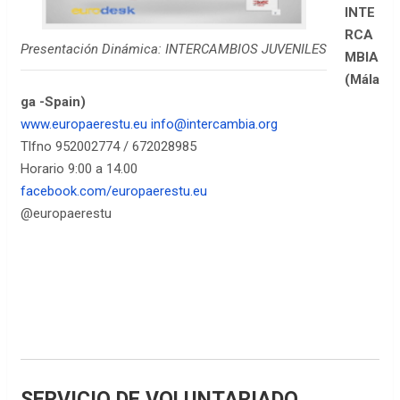
INTE
RCA
Presentación Dinámica: INTERCAMBIOS JUVENILES
MBIA
(Mála
ga -Spain)
www.europaerestu.eu
info@intercambia.org
Tlfno 952002774 / 672028985
Horario 9:00 a 14.00
facebook.com/europaerestu.eu
@europaerestu
SERVICIO DE VOLUNTARIADO