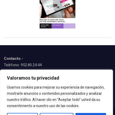
Contacto.-
Teléfono: 952.80.24.44
Emails:
Valoramos tu privacidad
juventud@estepona.es
animacion@estepona.es
Usamos cookies para mejorar su experiencia de navegación,
mostrarle anuncios o contenidos personalizados y analizar
© 2020 Delegación de Juventud
nuestro tráfico. Al hacer clic en “Aceptar todo” usted da su
consentimiento a nuestro uso de las cookies.