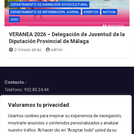
DEPARTAMENTO DE ANIMACIÓN SOCIOCULTURAL
DEPARTAMENTO DE INFORMACIÓN JUVENIL
EVENTOS
NOTICIA
OCIO
VERANEA 2026 – Delegación de Juventud de la
Diputación Provincial de Málaga
2 meses atrás
admin
Contacto.-
Teléfono: 952.80.24.44
Emails:
Valoramos tu privacidad
juventud@estepona.es
animacion@estepona.es
Usamos cookies para mejorar su experiencia de navegación,
mostrarle anuncios o contenidos personalizados y analizar
© 2020 Delegación de Juventud
nuestro tráfico. Al hacer clic en “Aceptar todo” usted da su