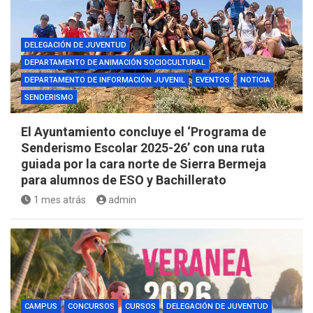
DELEGACIÓN DE JUVENTUD
DEPARTAMENTO DE ANIMACIÓN SOCIOCULTURAL
DEPARTAMENTO DE INFORMACIÓN JUVENIL
EVENTOS
NOTICIA
SENDERISMO
El Ayuntamiento concluye el ‘Programa de
Senderismo Escolar 2025-26’ con una ruta
guiada por la cara norte de Sierra Bermeja
para alumnos de ESO y Bachillerato
1 mes atrás
admin
CAMPUS
CONCURSOS
CURSOS
DELEGACIÓN DE JUVENTUD