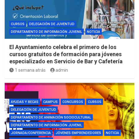
CURSOS
DELEGACIÓN DE JUVENTUD
DEPARTAMENTO DE INFORMACIÓN JUVENIL
NOTICIA
El Ayuntamiento celebra el primero de los
cursos gratuitos de formación para jóvenes
especializado en Servicio de Bar y Cafetería
1 semana atrás
admin
AYUDAS Y BECAS
CAMPUS
CONCURSOS
CURSOS
DELEGACIÓN DE JUVENTUD
DEPARTAMENTO DE ANIMACIÓN SOCIOCULTURAL
DEPARTAMENTO DE INFORMACIÓN JUVENIL
JORNADA/CONFERENCIA
JÓVENES EMPRENDEDORES
NOTICIA