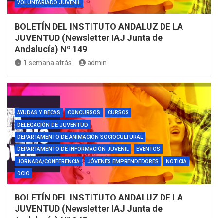
VOLUNTARIADO JUVENIL
BOLETÍN DEL INSTITUTO ANDALUZ DE LA
JUVENTUD (Newsletter IAJ Junta de
Andalucía) Nº 149
1 semana atrás
admin
AYUDAS Y BECAS
CONCURSOS
CURSOS
DELEGACIÓN DE JUVENTUD
DEPARTAMENTO DE ANIMACIÓN SOCIOCULTURAL
DEPARTAMENTO DE INFORMACIÓN JUVENIL
EVENTOS
JORNADA/CONFERENCIA
JÓVENES EMPRENDEDORES
NOTICIA
OCIO
BOLETÍN DEL INSTITUTO ANDALUZ DE LA
JUVENTUD (Newsletter IAJ Junta de