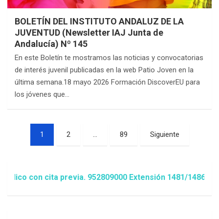
BOLETÍN DEL INSTITUTO ANDALUZ DE LA
JUVENTUD (Newsletter IAJ Junta de
Andalucía) Nº 145
En este Boletín te mostramos las noticias y convocatorias
de interés juvenil publicadas en la web Patio Joven en la
última semana.18 mayo 2026 Formación DiscoverEU para
los jóvenes que…
Paginación
1
2
…
89
Siguiente
de
entradas
o con cita previa. 952809000 Extensión 1481/1486 ó animac