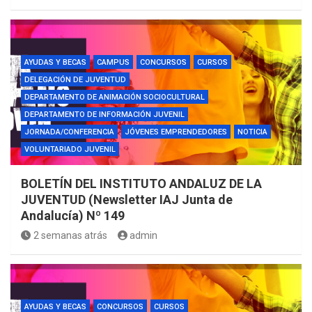
AYUDAS Y BECAS
CAMPUS
CONCURSOS
CURSOS
DELEGACIÓN DE JUVENTUD
DEPARTAMENTO DE ANIMACIÓN SOCIOCULTURAL
DEPARTAMENTO DE INFORMACIÓN JUVENIL
JORNADA/CONFERENCIA
JÓVENES EMPRENDEDORES
NOTICIA
VOLUNTARIADO JUVENIL
BOLETÍN DEL INSTITUTO ANDALUZ DE LA
JUVENTUD (Newsletter IAJ Junta de
Andalucía) Nº 149
2 semanas atrás
admin
AYUDAS Y BECAS
CONCURSOS
CURSOS