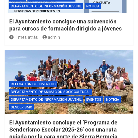
DEPARTAMENTO DE INFORMACIÓN JUVENIL
NOTICIA
El Ayuntamiento consigue una subvención
para cursos de formación dirigido a jóvenes
1 mes atrás
admin
DELEGACIÓN DE JUVENTUD
DEPARTAMENTO DE ANIMACIÓN SOCIOCULTURAL
DEPARTAMENTO DE INFORMACIÓN JUVENIL
EVENTOS
NOTICIA
SENDERISMO
El Ayuntamiento concluye el ‘Programa de
Senderismo Escolar 2025-26’ con una ruta
guiada por la cara norte de Sierra Bermeja