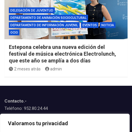
DELEGACIÓN DE JUVENTUD
DEPARTAMENTO DE ANIMACIÓN SOCIOCULTURAL
DEPARTAMENTO DE INFORMACIÓN JUVENIL
EVENTOS
NOTICIA
OCIO
Estepona celebra una nueva edición del
festival de música electrónica Electrolunch,
que este año se amplía a dos días
2 meses atrás
admin
Contacto.-
Teléfono: 952.80.24.44
Emails:
Valoramos tu privacidad
juventud@estepona.es
animacion@estepona.es