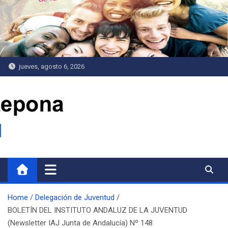
Saltar
al
contenido
jueves, agosto 6, 2026
Delegación de Juventud
Home
Delegación de Juventud
BOLETÍN DEL INSTITUTO ANDALUZ DE LA JUVENTUD
(Newsletter IAJ Junta de Andalucía) Nº 148