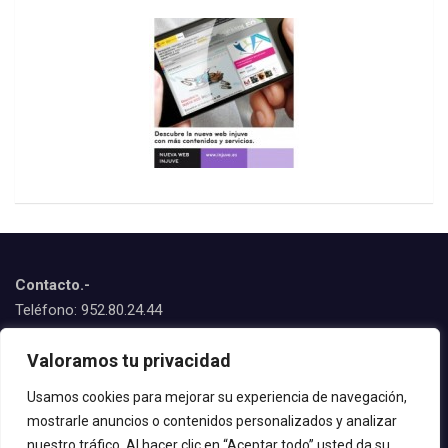
Contacto.-
Teléfono: 952.80.24.44
Emails:
Valoramos tu privacidad
juventud@estepona.es
animacion@estepona.es
Usamos cookies para mejorar su experiencia de navegación,
mostrarle anuncios o contenidos personalizados y analizar
© 2020 Delegación de Juventud
nuestro tráfico. Al hacer clic en “Aceptar todo” usted da su