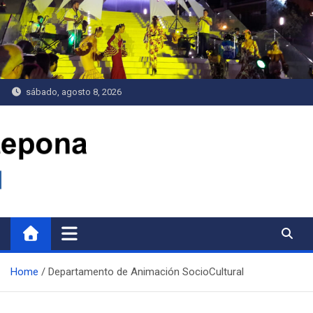
Saltar
al
contenido
sábado, agosto 8, 2026
Delegación de Juventud
Home
Departamento de Animación SocioCultural