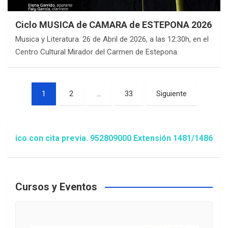
Ciclo MUSICA de CAMARA de ESTEPONA 2026
Musica y Literatura. 26 de Abril de 2026, a las 12:30h, en el
Centro Cultural Mirador del Carmen de Estepona.
Paginación
1
2
…
33
Siguiente
de
entradas
 con cita previa. 952809000 Extensión 1481/1486 ó animaci
Cursos y Eventos