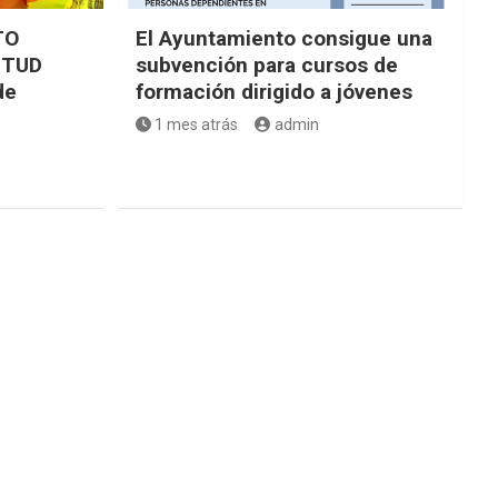
TO
El Ayuntamiento consigue una
NTUD
subvención para cursos de
de
formación dirigido a jóvenes
1 mes atrás
admin