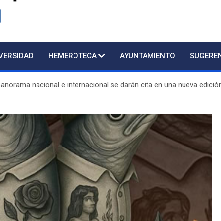
d
IVERSIDAD
HEMEROTECA
AYUNTAMIENTO
SUGERE
anorama nacional e internacional se darán cita en una nueva edici
sencial al público con cita previa. 952809000 Extensión 