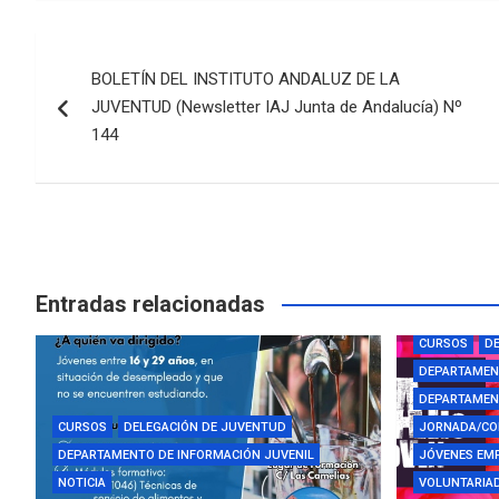
Navegación
BOLETÍN DEL INSTITUTO ANDALUZ DE LA
de
JUVENTUD (Newsletter IAJ Junta de Andalucía) Nº
entradas
144
Entradas relacionadas
AYUDAS Y BE
CURSOS
DE
DEPARTAMEN
DEPARTAMENT
CURSOS
DELEGACIÓN DE JUVENTUD
JORNADA/CO
DEPARTAMENTO DE INFORMACIÓN JUVENIL
JÓVENES EM
NOTICIA
VOLUNTARIAD