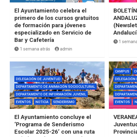
El Ayuntamiento celebra el
BOLETÍN
primero de los cursos gratuitos
ANDALUZ
de formación para jóvenes
(Newslet
especializado en Servicio de
Andalucí
Bar y Cafetería
1 semana
1 semana atrás
admin
CAMPUS
C
DELEGACIÓN DE JUVENTUD
DELEGACIÓN
DEPARTAMENTO DE ANIMACIÓN SOCIOCULTURAL
DEPARTAMEN
DEPARTAMENTO DE INFORMACIÓN JUVENIL
DEPARTAMENT
EVENTOS
NOTICIA
SENDERISMO
EVENTOS
N
El Ayuntamiento concluye el
VERANEA
‘Programa de Senderismo
Juventud
Escolar 2025-26’ con una ruta
Provinci