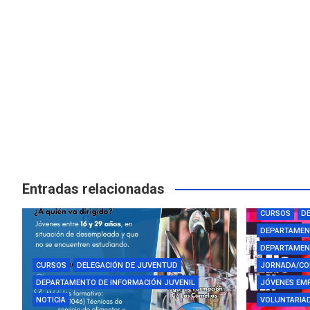
Entradas relacionadas
AYUDAS Y BE
CURSOS
DE
DEPARTAMEN
DEPARTAMENT
CURSOS
DELEGACIÓN DE JUVENTUD
JORNADA/CO
DEPARTAMENTO DE INFORMACIÓN JUVENIL
JÓVENES EM
NOTICIA
VOLUNTARIAD