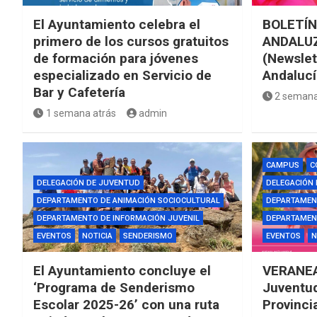
El Ayuntamiento celebra el
BOLETÍN
primero de los cursos gratuitos
ANDALUZ
de formación para jóvenes
(Newslet
especializado en Servicio de
Andalucí
Bar y Cafetería
2 semana
1 semana atrás
admin
CAMPUS
C
DELEGACIÓN DE JUVENTUD
DELEGACIÓN
DEPARTAMENTO DE ANIMACIÓN SOCIOCULTURAL
DEPARTAMEN
DEPARTAMENTO DE INFORMACIÓN JUVENIL
DEPARTAMENT
EVENTOS
NOTICIA
SENDERISMO
EVENTOS
N
El Ayuntamiento concluye el
VERANEA
‘Programa de Senderismo
Juventud
Escolar 2025-26’ con una ruta
Provinci