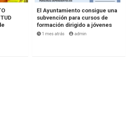
TO
El Ayuntamiento consigue una
NTUD
subvención para cursos de
de
formación dirigido a jóvenes
1 mes atrás
admin