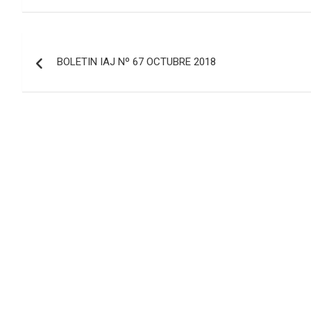
Navegación
BOLETIN IAJ Nº 67 OCTUBRE 2018
de
entradas