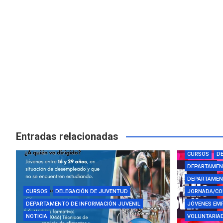
Entradas relacionadas
AYUDAS Y BE
CURSOS
DE
DEPARTAMEN
DEPARTAMENT
CURSOS
DELEGACIÓN DE JUVENTUD
JORNADA/CO
DEPARTAMENTO DE INFORMACIÓN JUVENIL
JÓVENES EM
NOTICIA
VOLUNTARIAD