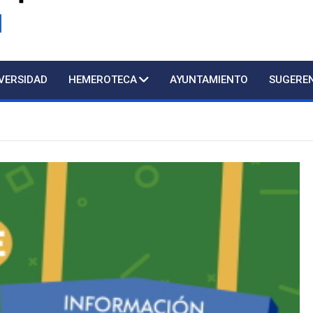
d
IVERSIDAD
HEMEROTECA
AYUNTAMIENTO
SUGERE
Atención presencial al