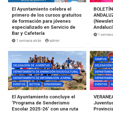
El Ayuntamiento celebra el
BOLETÍN
primero de los cursos gratuitos
ANDALUZ
de formación para jóvenes
(Newslet
especializado en Servicio de
Andalucí
Bar y Cafetería
1 semana
1 semana atrás
admin
CAMPUS
C
DELEGACIÓN DE JUVENTUD
DELEGACIÓN
DEPARTAMENTO DE ANIMACIÓN SOCIOCULTURAL
DEPARTAMEN
DEPARTAMENTO DE INFORMACIÓN JUVENIL
DEPARTAMENT
EVENTOS
NOTICIA
SENDERISMO
EVENTOS
N
El Ayuntamiento concluye el
VERANEA
‘Programa de Senderismo
Juventud
Escolar 2025-26’ con una ruta
Provinci