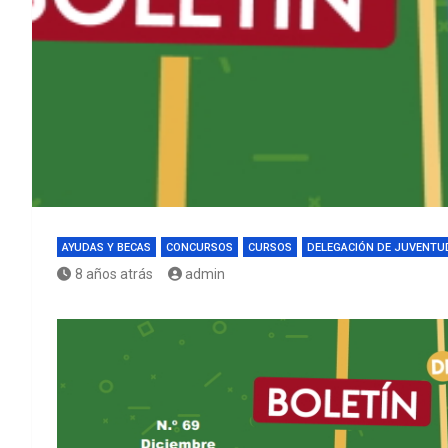
AYUDAS Y BECAS
CONCURSOS
CURSOS
DELEGACIÓN DE JUVENTU
8 años atrás
admin