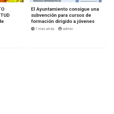
TO
El Ayuntamiento consigue una
NTUD
subvención para cursos de
de
formación dirigido a jóvenes
1 mes atrás
admin