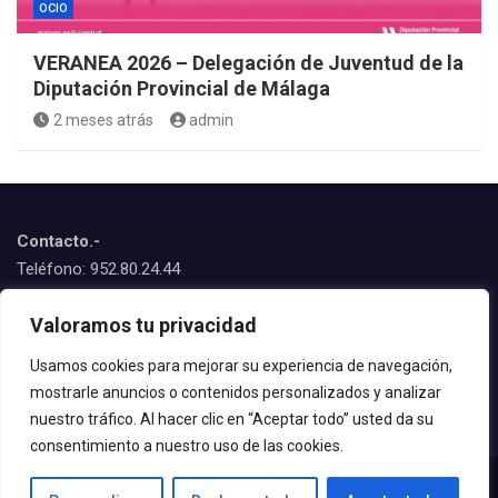
OCIO
VERANEA 2026 – Delegación de Juventud de la
Diputación Provincial de Málaga
2 meses atrás
admin
Contacto.-
Teléfono: 952.80.24.44
Emails:
Valoramos tu privacidad
juventud@estepona.es
animacion@estepona.es
Usamos cookies para mejorar su experiencia de navegación,
mostrarle anuncios o contenidos personalizados y analizar
© 2020 Delegación de Juventud
nuestro tráfico. Al hacer clic en “Aceptar todo” usted da su
consentimiento a nuestro uso de las cookies.