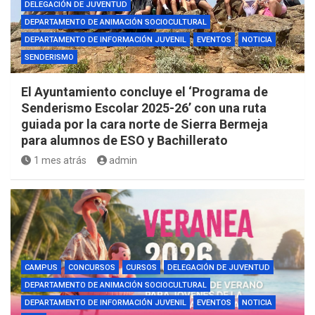
DELEGACIÓN DE JUVENTUD
DEPARTAMENTO DE ANIMACIÓN SOCIOCULTURAL
DEPARTAMENTO DE INFORMACIÓN JUVENIL
EVENTOS
NOTICIA
SENDERISMO
El Ayuntamiento concluye el ‘Programa de
Senderismo Escolar 2025-26’ con una ruta
guiada por la cara norte de Sierra Bermeja
para alumnos de ESO y Bachillerato
1 mes atrás
admin
CAMPUS
CONCURSOS
CURSOS
DELEGACIÓN DE JUVENTUD
DEPARTAMENTO DE ANIMACIÓN SOCIOCULTURAL
DEPARTAMENTO DE INFORMACIÓN JUVENIL
EVENTOS
NOTICIA