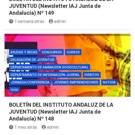
JUVENTUD (Newsletter IAJ Junta de
Andalucía) Nº 149
1 semana atrás
admin
AYUDAS Y BECAS
CONCURSOS
CURSOS
DELEGACIÓN DE JUVENTUD
DEPARTAMENTO DE ANIMACIÓN SOCIOCULTURAL
DEPARTAMENTO DE INFORMACIÓN JUVENIL
EVENTOS
JORNADA/CONFERENCIA
JÓVENES EMPRENDEDORES
NOTICIA
OCIO
BOLETÍN DEL INSTITUTO ANDALUZ DE LA
JUVENTUD (Newsletter IAJ Junta de
Andalucía) Nº 148
1 mes atrás
admin