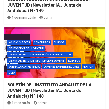
JUVENTUD (Newsletter IAJ Junta de
Andalucía) Nº 149
1 semana atrás
admin
AYUDAS Y BECAS
CONCURSOS
CURSOS
DELEGACIÓN DE JUVENTUD
DEPARTAMENTO DE ANIMACIÓN SOCIOCULTURAL
DEPARTAMENTO DE INFORMACIÓN JUVENIL
EVENTOS
JORNADA/CONFERENCIA
JÓVENES EMPRENDEDORES
NOTICIA
OCIO
BOLETÍN DEL INSTITUTO ANDALUZ DE LA
JUVENTUD (Newsletter IAJ Junta de
Andalucía) Nº 148
1 mes atrás
admin