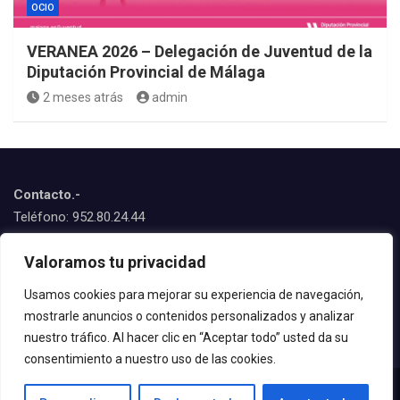
OCIO
VERANEA 2026 – Delegación de Juventud de la
Diputación Provincial de Málaga
2 meses atrás
admin
Contacto.-
Teléfono: 952.80.24.44
Emails:
Valoramos tu privacidad
juventud@estepona.es
animacion@estepona.es
Usamos cookies para mejorar su experiencia de navegación,
mostrarle anuncios o contenidos personalizados y analizar
© 2020 Delegación de Juventud
nuestro tráfico. Al hacer clic en “Aceptar todo” usted da su
consentimiento a nuestro uso de las cookies.