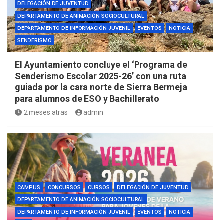
DELEGACIÓN DE JUVENTUD
DEPARTAMENTO DE ANIMACIÓN SOCIOCULTURAL
DEPARTAMENTO DE INFORMACIÓN JUVENIL
EVENTOS
NOTICIA
SENDERISMO
El Ayuntamiento concluye el ‘Programa de
Senderismo Escolar 2025-26’ con una ruta
guiada por la cara norte de Sierra Bermeja
para alumnos de ESO y Bachillerato
2 meses atrás
admin
CAMPUS
CONCURSOS
CURSOS
DELEGACIÓN DE JUVENTUD
DEPARTAMENTO DE ANIMACIÓN SOCIOCULTURAL
DEPARTAMENTO DE INFORMACIÓN JUVENIL
EVENTOS
NOTICIA