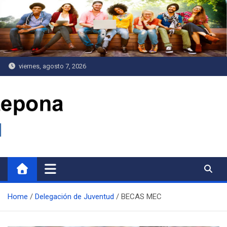
Saltar
al
contenido
viernes, agosto 7, 2026
Delegación de Juventud
Home
Delegación de Juventud
BECAS MEC