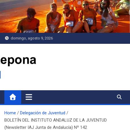
Saltar
al
contenido
domingo, agosto 9, 2026
Delegación de Juventud
Home
Delegación de Juventud
BOLETÍN DEL INSTITUTO ANDALUZ DE LA JUVENTUD
(Newsletter IAJ Junta de Andalucía) Nº 142