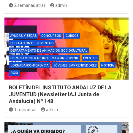
2 semanas atrás
admin
AYUDAS Y BECAS
CONCURSOS
CURSOS
DELEGACIÓN DE JUVENTUD
DEPARTAMENTO DE ANIMACIÓN SOCIOCULTURAL
DEPARTAMENTO DE INFORMACIÓN JUVENIL
EVENTOS
JORNADA/CONFERENCIA
JÓVENES EMPRENDEDORES
NOTICIA
OCIO
BOLETÍN DEL INSTITUTO ANDALUZ DE LA
JUVENTUD (Newsletter IAJ Junta de
Andalucía) Nº 148
1 mes atrás
admin