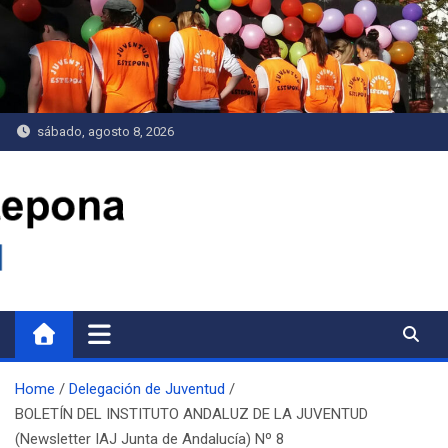
Saltar
al
contenido
sábado, agosto 8, 2026
Delegación de Juventud
Home
Delegación de Juventud
BOLETÍN DEL INSTITUTO ANDALUZ DE LA JUVENTUD
(Newsletter IAJ Junta de Andalucía) Nº 8