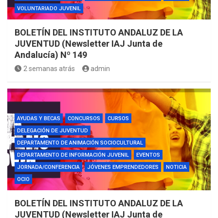
VOLUNTARIADO JUVENIL
BOLETÍN DEL INSTITUTO ANDALUZ DE LA
JUVENTUD (Newsletter IAJ Junta de
Andalucía) Nº 149
2 semanas atrás
admin
AYUDAS Y BECAS
CONCURSOS
CURSOS
DELEGACIÓN DE JUVENTUD
DEPARTAMENTO DE ANIMACIÓN SOCIOCULTURAL
DEPARTAMENTO DE INFORMACIÓN JUVENIL
EVENTOS
JORNADA/CONFERENCIA
JÓVENES EMPRENDEDORES
NOTICIA
OCIO
BOLETÍN DEL INSTITUTO ANDALUZ DE LA
JUVENTUD (Newsletter IAJ Junta de