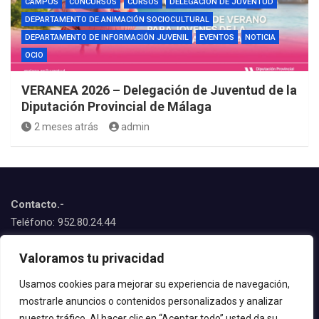
CAMPUS
CONCURSOS
CURSOS
DELEGACIÓN DE JUVENTUD
DEPARTAMENTO DE ANIMACIÓN SOCIOCULTURAL
DEPARTAMENTO DE INFORMACIÓN JUVENIL
EVENTOS
NOTICIA
OCIO
VERANEA 2026 – Delegación de Juventud de la
Diputación Provincial de Málaga
2 meses atrás
admin
Contacto.-
Teléfono: 952.80.24.44
Emails:
Valoramos tu privacidad
juventud@estepona.es
animacion@estepona.es
Usamos cookies para mejorar su experiencia de navegación,
mostrarle anuncios o contenidos personalizados y analizar
© 2020 Delegación de Juventud
nuestro tráfico. Al hacer clic en “Aceptar todo” usted da su