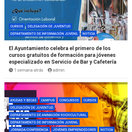
CURSOS
DELEGACIÓN DE JUVENTUD
DEPARTAMENTO DE INFORMACIÓN JUVENIL
NOTICIA
El Ayuntamiento celebra el primero de los
cursos gratuitos de formación para jóvenes
especializado en Servicio de Bar y Cafetería
1 semana atrás
admin
AYUDAS Y BECAS
CAMPUS
CONCURSOS
CURSOS
DELEGACIÓN DE JUVENTUD
DEPARTAMENTO DE ANIMACIÓN SOCIOCULTURAL
DEPARTAMENTO DE INFORMACIÓN JUVENIL
JORNADA/CONFERENCIA
JÓVENES EMPRENDEDORES
NOTICIA