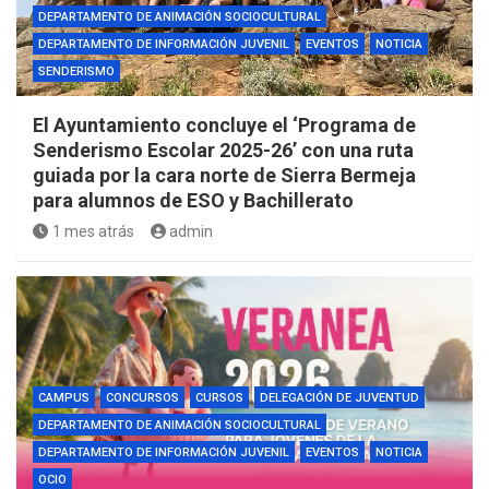
DEPARTAMENTO DE ANIMACIÓN SOCIOCULTURAL
DEPARTAMENTO DE INFORMACIÓN JUVENIL
EVENTOS
NOTICIA
SENDERISMO
El Ayuntamiento concluye el ‘Programa de
Senderismo Escolar 2025-26’ con una ruta
guiada por la cara norte de Sierra Bermeja
para alumnos de ESO y Bachillerato
1 mes atrás
admin
CAMPUS
CONCURSOS
CURSOS
DELEGACIÓN DE JUVENTUD
DEPARTAMENTO DE ANIMACIÓN SOCIOCULTURAL
DEPARTAMENTO DE INFORMACIÓN JUVENIL
EVENTOS
NOTICIA
OCIO