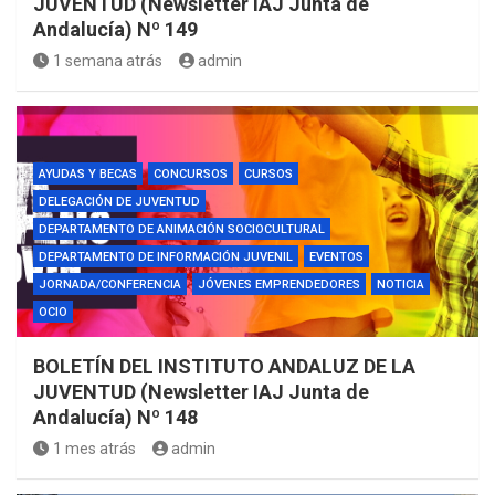
JUVENTUD (Newsletter IAJ Junta de
Andalucía) Nº 149
1 semana atrás
admin
AYUDAS Y BECAS
CONCURSOS
CURSOS
DELEGACIÓN DE JUVENTUD
DEPARTAMENTO DE ANIMACIÓN SOCIOCULTURAL
DEPARTAMENTO DE INFORMACIÓN JUVENIL
EVENTOS
JORNADA/CONFERENCIA
JÓVENES EMPRENDEDORES
NOTICIA
OCIO
BOLETÍN DEL INSTITUTO ANDALUZ DE LA
JUVENTUD (Newsletter IAJ Junta de
Andalucía) Nº 148
1 mes atrás
admin