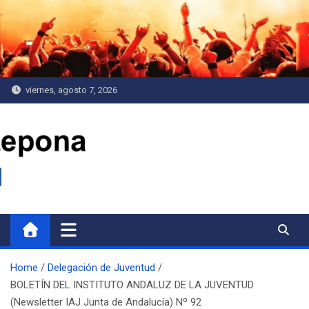
Saltar
al
contenido
viernes, agosto 7, 2026
Delegación de Juventud
Home
Delegación de Juventud
BOLETÍN DEL INSTITUTO ANDALUZ DE LA JUVENTUD
(Newsletter IAJ Junta de Andalucía) Nº 92