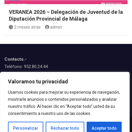
VERANEA 2026 – Delegación de Juventud de la
Diputación Provincial de Málaga
2 meses atrás
admin
Contacto.-
Teléfono: 952.80.24.44
Emails:
Valoramos tu privacidad
juventud@estepona.es
animacion@estepona.es
Usamos cookies para mejorar su experiencia de navegación,
mostrarle anuncios o contenidos personalizados y analizar
© 2020 Delegación de Juventud
nuestro tráfico. Al hacer clic en “Aceptar todo” usted da su
consentimiento a nuestro uso de las cookies.
Personalizar
Rechazar todo
Aceptar todo