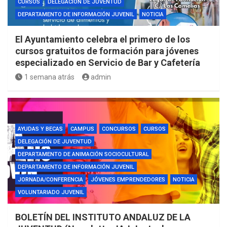
CURSOS
DELEGACIÓN DE JUVENTUD
DEPARTAMENTO DE INFORMACIÓN JUVENIL
NOTICIA
El Ayuntamiento celebra el primero de los
cursos gratuitos de formación para jóvenes
especializado en Servicio de Bar y Cafetería
1 semana atrás
admin
AYUDAS Y BECAS
CAMPUS
CONCURSOS
CURSOS
DELEGACIÓN DE JUVENTUD
DEPARTAMENTO DE ANIMACIÓN SOCIOCULTURAL
DEPARTAMENTO DE INFORMACIÓN JUVENIL
JORNADA/CONFERENCIA
JÓVENES EMPRENDEDORES
NOTICIA
VOLUNTARIADO JUVENIL
BOLETÍN DEL INSTITUTO ANDALUZ DE LA