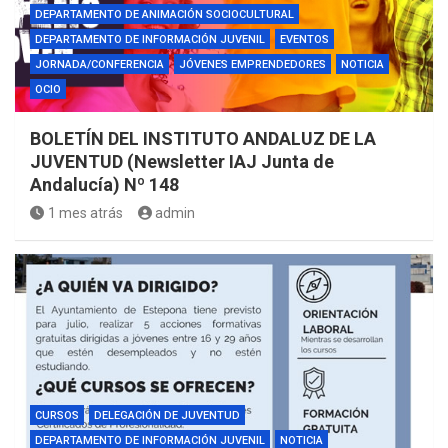
DEPARTAMENTO DE ANIMACIÓN SOCIOCULTURAL
DEPARTAMENTO DE INFORMACIÓN JUVENIL
EVENTOS
JORNADA/CONFERENCIA
JÓVENES EMPRENDEDORES
NOTICIA
OCIO
BOLETÍN DEL INSTITUTO ANDALUZ DE LA
JUVENTUD (Newsletter IAJ Junta de
Andalucía) Nº 148
1 mes atrás
admin
CURSOS
DELEGACIÓN DE JUVENTUD
DEPARTAMENTO DE INFORMACIÓN JUVENIL
NOTICIA