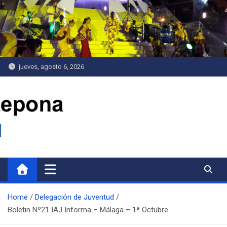
Saltar
al
contenido
jueves, agosto 6, 2026
Delegación de Juventud
Home
Delegación de Juventud
Boletin Nº21 IAJ Informa – Málaga – 1ª Octubre