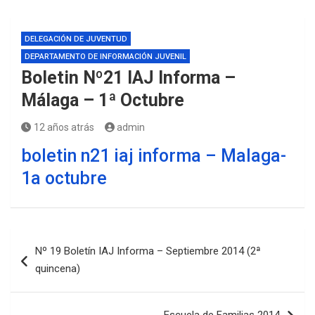
DELEGACIÓN DE JUVENTUD
DEPARTAMENTO DE INFORMACIÓN JUVENIL
Boletin Nº21 IAJ Informa –
Málaga – 1ª Octubre
12 años atrás
admin
boletin n21 iaj informa – Malaga-
1a octubre
Navegación
Nº 19 Boletín IAJ Informa – Septiembre 2014 (2ª
de
quincena)
entradas
Escuela de Familias 2014