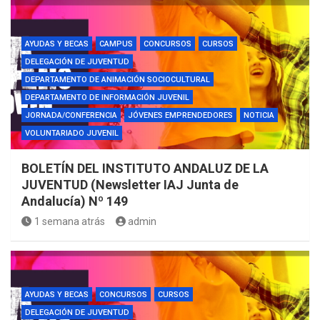
AYUDAS Y BECAS
CAMPUS
CONCURSOS
CURSOS
DELEGACIÓN DE JUVENTUD
DEPARTAMENTO DE ANIMACIÓN SOCIOCULTURAL
DEPARTAMENTO DE INFORMACIÓN JUVENIL
JORNADA/CONFERENCIA
JÓVENES EMPRENDEDORES
NOTICIA
VOLUNTARIADO JUVENIL
BOLETÍN DEL INSTITUTO ANDALUZ DE LA
JUVENTUD (Newsletter IAJ Junta de
Andalucía) Nº 149
1 semana atrás
admin
AYUDAS Y BECAS
CONCURSOS
CURSOS
DELEGACIÓN DE JUVENTUD