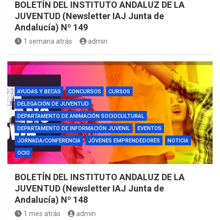
BOLETÍN DEL INSTITUTO ANDALUZ DE LA
JUVENTUD (Newsletter IAJ Junta de
Andalucía) Nº 149
1 semana atrás
admin
AYUDAS Y BECAS
CONCURSOS
CURSOS
DELEGACIÓN DE JUVENTUD
DEPARTAMENTO DE ANIMACIÓN SOCIOCULTURAL
DEPARTAMENTO DE INFORMACIÓN JUVENIL
EVENTOS
JORNADA/CONFERENCIA
JÓVENES EMPRENDEDORES
NOTICIA
OCIO
BOLETÍN DEL INSTITUTO ANDALUZ DE LA
JUVENTUD (Newsletter IAJ Junta de
Andalucía) Nº 148
1 mes atrás
admin