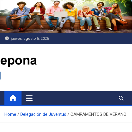
Saltar
al
contenido
jueves, agosto 6, 2026
Delegación de Juventud
Home
Delegación de Juventud
CAMPAMENTOS DE VERANO