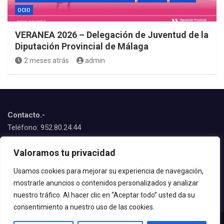
OCIO
VERANEA 2026 – Delegación de Juventud de la
Diputación Provincial de Málaga
2 meses atrás
admin
Contacto.-
Teléfono: 952.80.24.44
Emails:
Valoramos tu privacidad
juventud@estepona.es
animacion@estepona.es
Usamos cookies para mejorar su experiencia de navegación,
mostrarle anuncios o contenidos personalizados y analizar
© 2020 Delegación de Juventud
nuestro tráfico. Al hacer clic en “Aceptar todo” usted da su
consentimiento a nuestro uso de las cookies.