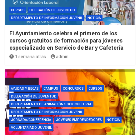
CURSOS
DELEGACIÓN DE JUVENTUD
DEPARTAMENTO DE INFORMACIÓN JUVENIL
NOTICIA
El Ayuntamiento celebra el primero de los
cursos gratuitos de formación para jóvenes
especializado en Servicio de Bar y Cafetería
1 semana atrás
admin
AYUDAS Y BECAS
CAMPUS
CONCURSOS
CURSOS
DELEGACIÓN DE JUVENTUD
DEPARTAMENTO DE ANIMACIÓN SOCIOCULTURAL
DEPARTAMENTO DE INFORMACIÓN JUVENIL
JORNADA/CONFERENCIA
JÓVENES EMPRENDEDORES
NOTICIA
VOLUNTARIADO JUVENIL