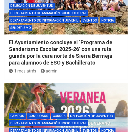
DELEGACIÓN DE JUVENTUD
DEPARTAMENTO DE ANIMACIÓN SOCIOCULTURAL
DEPARTAMENTO DE INFORMACIÓN JUVENIL
EVENTOS
NOTICIA
SENDERISMO
El Ayuntamiento concluye el ‘Programa de
Senderismo Escolar 2025-26’ con una ruta
guiada por la cara norte de Sierra Bermeja
para alumnos de ESO y Bachillerato
1 mes atrás
admin
CAMPUS
CONCURSOS
CURSOS
DELEGACIÓN DE JUVENTUD
DEPARTAMENTO DE ANIMACIÓN SOCIOCULTURAL
DEPARTAMENTO DE INFORMACIÓN JUVENIL
EVENTOS
NOTICIA