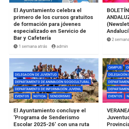
El Ayuntamiento celebra el
BOLETÍN
primero de los cursos gratuitos
ANDALUZ
de formación para jóvenes
(Newslet
especializado en Servicio de
Andalucí
Bar y Cafetería
2 semana
1 semana atrás
admin
CAMPUS
C
DELEGACIÓN DE JUVENTUD
DELEGACIÓN
DEPARTAMENTO DE ANIMACIÓN SOCIOCULTURAL
DEPARTAMEN
DEPARTAMENTO DE INFORMACIÓN JUVENIL
DEPARTAMENT
EVENTOS
NOTICIA
SENDERISMO
EVENTOS
N
El Ayuntamiento concluye el
VERANEA
‘Programa de Senderismo
Juventud
Escolar 2025-26’ con una ruta
Provinci