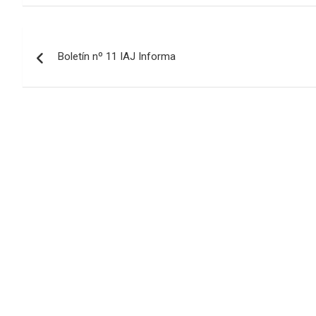
Navegación
Boletín nº 11 IAJ Informa
de
entradas