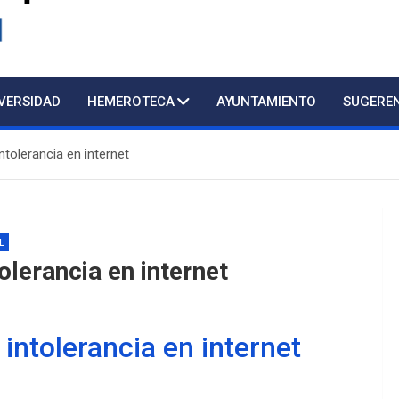
d
IVERSIDAD
HEMEROTECA
AYUNTAMIENTO
SUGERE
tolerancia en internet
Atención presencial al público con c
L
lerancia en internet
intolerancia en internet