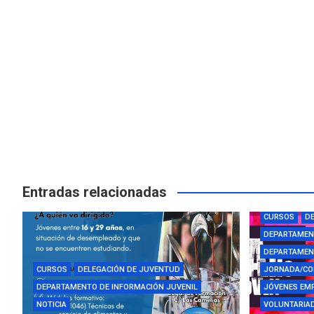
Entradas relacionadas
AYUDAS Y BE
CURSOS
DE
DEPARTAMEN
DEPARTAMENT
CURSOS
DELEGACIÓN DE JUVENTUD
JORNADA/CO
DEPARTAMENTO DE INFORMACIÓN JUVENIL
JÓVENES EM
NOTICIA
VOLUNTARIAD