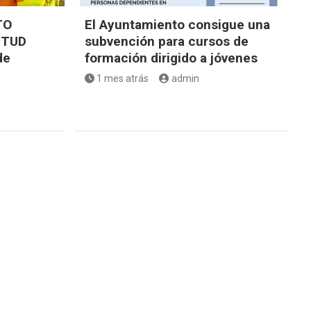
TO
El Ayuntamiento consigue una
NTUD
subvención para cursos de
de
formación dirigido a jóvenes
1 mes atrás
admin