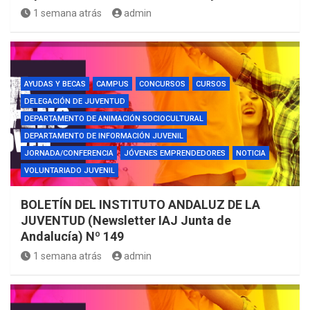
1 semana atrás
admin
AYUDAS Y BECAS
CAMPUS
CONCURSOS
CURSOS
DELEGACIÓN DE JUVENTUD
DEPARTAMENTO DE ANIMACIÓN SOCIOCULTURAL
DEPARTAMENTO DE INFORMACIÓN JUVENIL
JORNADA/CONFERENCIA
JÓVENES EMPRENDEDORES
NOTICIA
VOLUNTARIADO JUVENIL
BOLETÍN DEL INSTITUTO ANDALUZ DE LA
JUVENTUD (Newsletter IAJ Junta de
Andalucía) Nº 149
1 semana atrás
admin