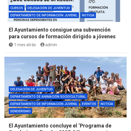
CURSOS
DELEGACIÓN DE JUVENTUD
DEPARTAMENTO DE INFORMACIÓN JUVENIL
NOTICIA
El Ayuntamiento consigue una subvención
para cursos de formación dirigido a jóvenes
1 mes atrás
admin
DELEGACIÓN DE JUVENTUD
DEPARTAMENTO DE ANIMACIÓN SOCIOCULTURAL
DEPARTAMENTO DE INFORMACIÓN JUVENIL
EVENTOS
NOTICIA
SENDERISMO
El Ayuntamiento concluye el ‘Programa de