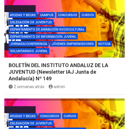
AYUDAS Y BECAS
CAMPUS
CONCURSOS
CURSOS
DELEGACIÓN DE JUVENTUD
DEPARTAMENTO DE ANIMACIÓN SOCIOCULTURAL
DEPARTAMENTO DE INFORMACIÓN JUVENIL
JORNADA/CONFERENCIA
JÓVENES EMPRENDEDORES
NOTICIA
VOLUNTARIADO JUVENIL
BOLETÍN DEL INSTITUTO ANDALUZ DE LA
JUVENTUD (Newsletter IAJ Junta de
Andalucía) Nº 149
2 semanas atrás
admin
AYUDAS Y BECAS
CONCURSOS
CURSOS
DELEGACIÓN DE JUVENTUD