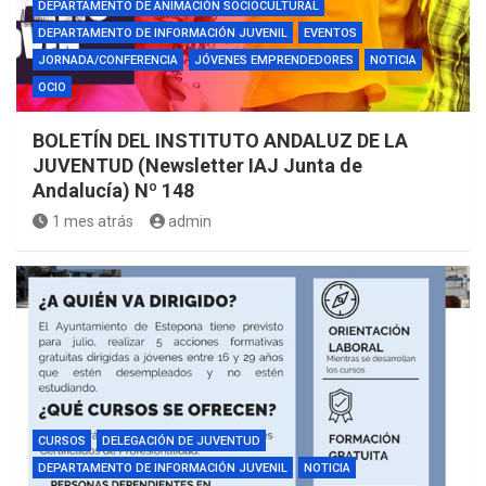
DEPARTAMENTO DE ANIMACIÓN SOCIOCULTURAL
DEPARTAMENTO DE INFORMACIÓN JUVENIL
EVENTOS
JORNADA/CONFERENCIA
JÓVENES EMPRENDEDORES
NOTICIA
OCIO
BOLETÍN DEL INSTITUTO ANDALUZ DE LA
JUVENTUD (Newsletter IAJ Junta de
Andalucía) Nº 148
1 mes atrás
admin
CURSOS
DELEGACIÓN DE JUVENTUD
DEPARTAMENTO DE INFORMACIÓN JUVENIL
NOTICIA