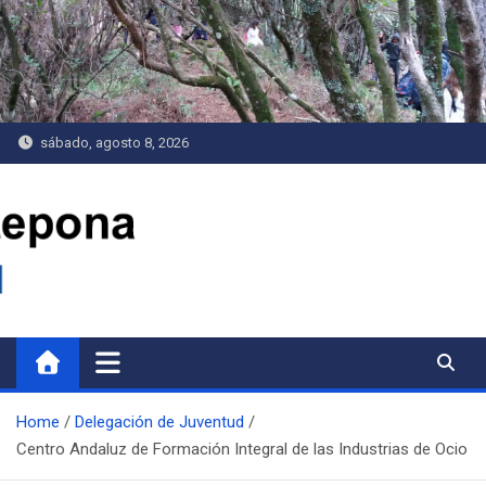
Saltar
al
contenido
sábado, agosto 8, 2026
Delegación de Juventud
Home
Delegación de Juventud
Centro Andaluz de Formación Integral de las Industrias de Ocio