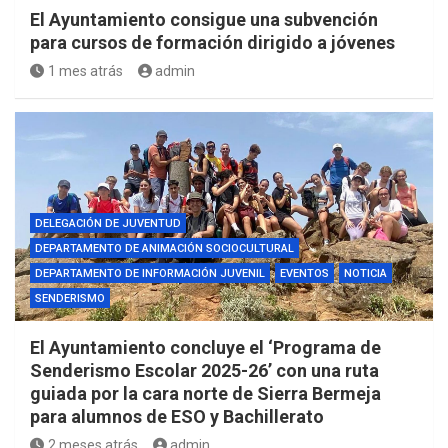
El Ayuntamiento consigue una subvención
para cursos de formación dirigido a jóvenes
1 mes atrás
admin
DELEGACIÓN DE JUVENTUD
DEPARTAMENTO DE ANIMACIÓN SOCIOCULTURAL
DEPARTAMENTO DE INFORMACIÓN JUVENIL
EVENTOS
NOTICIA
SENDERISMO
El Ayuntamiento concluye el ‘Programa de
Senderismo Escolar 2025-26’ con una ruta
guiada por la cara norte de Sierra Bermeja
para alumnos de ESO y Bachillerato
2 meses atrás
admin