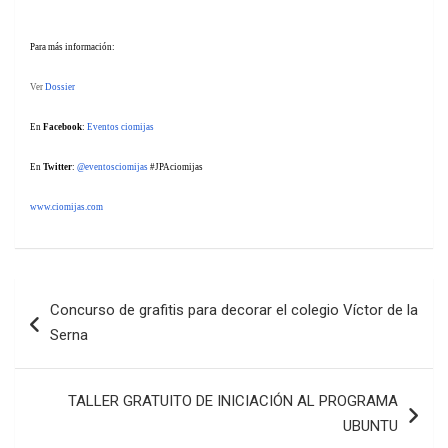
Para más información:
Ver
Dossier
En
Facebook
:
Eventos ciomijas
En
Twitter
:
@eventosciomijas
#JPAciomijas
www.ciomijas.com
Navegación
Concurso de grafitis para decorar el colegio Víctor de la
de
Serna
entradas
TALLER GRATUITO DE INICIACIÓN AL PROGRAMA
UBUNTU