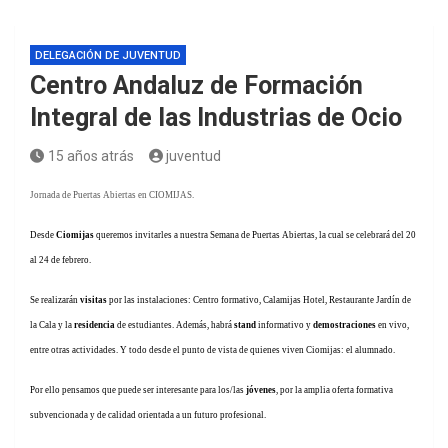
DELEGACIÓN DE JUVENTUD
Centro Andaluz de Formación
Integral de las Industrias de Ocio
15 años atrás
juventud
Jornada de Puertas Abiertas en CIOMIJAS.
Desde
Ciomijas
queremos invitarles a nuestra Semana de Puertas Abiertas, la cual se celebrará del 20
al 24 de febrero.
Se realizarán
visitas
por las instalaciones: Centro formativo, Calamijas Hotel, Restaurante Jardín de
la Cala y la
residencia
de estudiantes. Además, habrá
stand
informativo y
demostraciones
en vivo,
entre otras actividades. Y todo desde el punto de vista de quienes viven Ciomijas: el alumnado.
Por ello pensamos que puede ser interesante para los/las
jóvenes
, por la amplia oferta formativa
subvencionada y de calidad orientada a un futuro profesional.