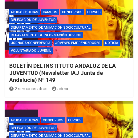
AYUDAS Y BECAS
CAMPUS
CONCURSOS
CURSOS
DELEGACIÓN DE JUVENTUD
DEPARTAMENTO DE ANIMACIÓN SOCIOCULTURAL
DEPARTAMENTO DE INFORMACIÓN JUVENIL
JORNADA/CONFERENCIA
JÓVENES EMPRENDEDORES
NOTICIA
VOLUNTARIADO JUVENIL
BOLETÍN DEL INSTITUTO ANDALUZ DE LA
JUVENTUD (Newsletter IAJ Junta de
Andalucía) Nº 149
2 semanas atrás
admin
AYUDAS Y BECAS
CONCURSOS
CURSOS
DELEGACIÓN DE JUVENTUD
DEPARTAMENTO DE ANIMACIÓN SOCIOCULTURAL