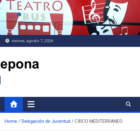
Saltar
al
contenido
viernes, agosto 7, 2026
Delegación de Juventud
Home
Delegación de Juventud
CIRCO MEDITERRANEO