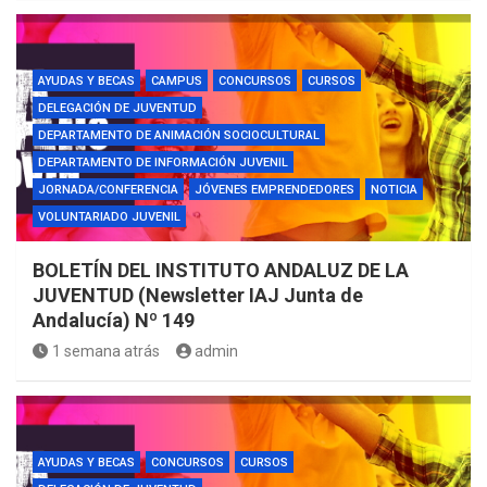
AYUDAS Y BECAS
CAMPUS
CONCURSOS
CURSOS
DELEGACIÓN DE JUVENTUD
DEPARTAMENTO DE ANIMACIÓN SOCIOCULTURAL
DEPARTAMENTO DE INFORMACIÓN JUVENIL
JORNADA/CONFERENCIA
JÓVENES EMPRENDEDORES
NOTICIA
VOLUNTARIADO JUVENIL
BOLETÍN DEL INSTITUTO ANDALUZ DE LA
JUVENTUD (Newsletter IAJ Junta de
Andalucía) Nº 149
1 semana atrás
admin
AYUDAS Y BECAS
CONCURSOS
CURSOS