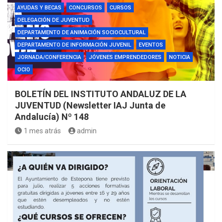
AYUDAS Y BECAS
CONCURSOS
CURSOS
DELEGACIÓN DE JUVENTUD
DEPARTAMENTO DE ANIMACIÓN SOCIOCULTURAL
DEPARTAMENTO DE INFORMACIÓN JUVENIL
EVENTOS
JORNADA/CONFERENCIA
JÓVENES EMPRENDEDORES
NOTICIA
OCIO
BOLETÍN DEL INSTITUTO ANDALUZ DE LA
JUVENTUD (Newsletter IAJ Junta de
Andalucía) Nº 148
1 mes atrás
admin