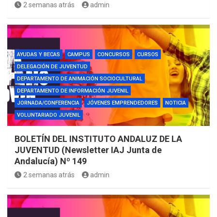
2 semanas atrás
admin
AYUDAS Y BECAS
CAMPUS
CONCURSOS
CURSOS
DELEGACIÓN DE JUVENTUD
DEPARTAMENTO DE ANIMACIÓN SOCIOCULTURAL
DEPARTAMENTO DE INFORMACIÓN JUVENIL
JORNADA/CONFERENCIA
JÓVENES EMPRENDEDORES
NOTICIA
VOLUNTARIADO JUVENIL
BOLETÍN DEL INSTITUTO ANDALUZ DE LA
JUVENTUD (Newsletter IAJ Junta de
Andalucía) Nº 149
2 semanas atrás
admin