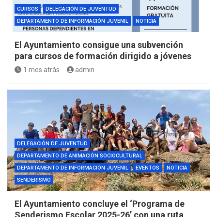
CURSOS
DELEGACIÓN DE JUVENTUD
DEPARTAMENTO DE INFORMACIÓN JUVENIL
NOTICIA
El Ayuntamiento consigue una subvención
para cursos de formación dirigido a jóvenes
1 mes atrás
admin
DELEGACIÓN DE JUVENTUD
DEPARTAMENTO DE ANIMACIÓN SOCIOCULTURAL
DEPARTAMENTO DE INFORMACIÓN JUVENIL
EVENTOS
NOTICIA
SENDERISMO
El Ayuntamiento concluye el ‘Programa de
Senderismo Escolar 2025-26’ con una ruta