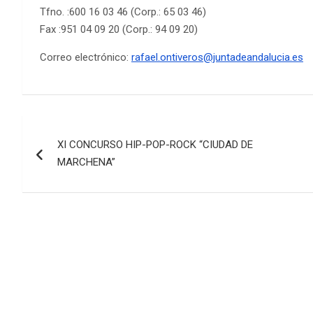
Tfno. :600 16 03 46 (Corp.: 65 03 46)
Fax :951 04 09 20 (Corp.: 94 09 20)
Correo electrónico:
rafael.ontiveros@juntadeandalucia.es
Navegación
XI CONCURSO HIP-POP-ROCK “CIUDAD DE
de
MARCHENA”
entradas