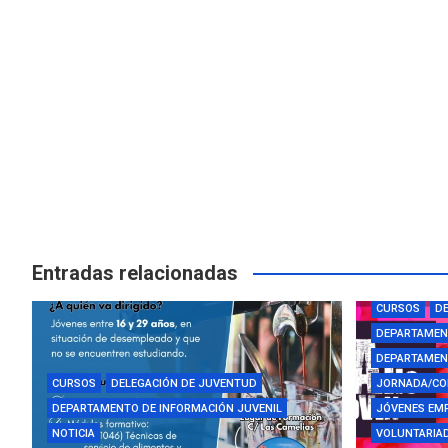
Entradas relacionadas
AYUDAS Y BE
CURSOS
DE
DEPARTAMEN
DEPARTAMENT
CURSOS
DELEGACIÓN DE JUVENTUD
JORNADA/CO
DEPARTAMENTO DE INFORMACIÓN JUVENIL
JÓVENES EM
NOTICIA
VOLUNTARIAD