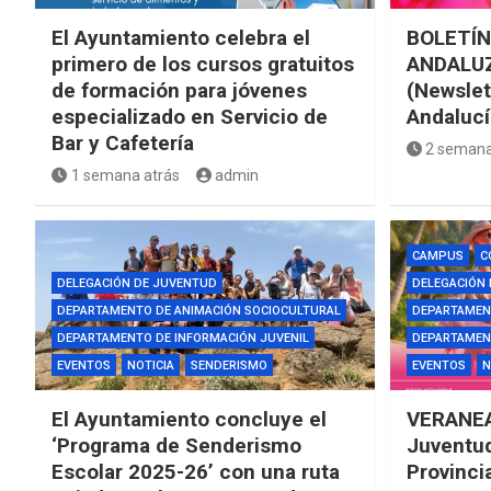
El Ayuntamiento celebra el
BOLETÍN
primero de los cursos gratuitos
ANDALUZ
de formación para jóvenes
(Newslet
especializado en Servicio de
Andalucí
Bar y Cafetería
2 semana
1 semana atrás
admin
CAMPUS
C
DELEGACIÓN DE JUVENTUD
DELEGACIÓN
DEPARTAMENTO DE ANIMACIÓN SOCIOCULTURAL
DEPARTAMEN
DEPARTAMENTO DE INFORMACIÓN JUVENIL
DEPARTAMENT
EVENTOS
NOTICIA
SENDERISMO
EVENTOS
N
El Ayuntamiento concluye el
VERANEA
‘Programa de Senderismo
Juventud
Escolar 2025-26’ con una ruta
Provinci