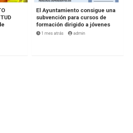
TO
El Ayuntamiento consigue una
NTUD
subvención para cursos de
de
formación dirigido a jóvenes
1 mes atrás
admin