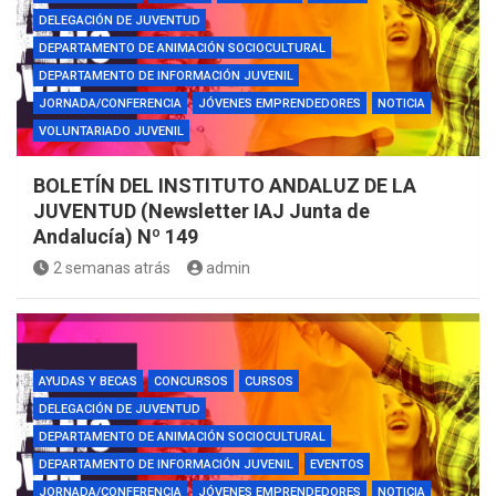
DELEGACIÓN DE JUVENTUD
DEPARTAMENTO DE ANIMACIÓN SOCIOCULTURAL
DEPARTAMENTO DE INFORMACIÓN JUVENIL
JORNADA/CONFERENCIA
JÓVENES EMPRENDEDORES
NOTICIA
VOLUNTARIADO JUVENIL
BOLETÍN DEL INSTITUTO ANDALUZ DE LA
JUVENTUD (Newsletter IAJ Junta de
Andalucía) Nº 149
2 semanas atrás
admin
AYUDAS Y BECAS
CONCURSOS
CURSOS
DELEGACIÓN DE JUVENTUD
DEPARTAMENTO DE ANIMACIÓN SOCIOCULTURAL
DEPARTAMENTO DE INFORMACIÓN JUVENIL
EVENTOS
JORNADA/CONFERENCIA
JÓVENES EMPRENDEDORES
NOTICIA