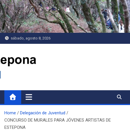
Saltar
al
contenido
sábado, agosto 8, 2026
Delegación de Juventud
Home
Delegación de Juventud
CONCURSO DE MURALES PARA JÓVENES ARTISTAS DE
ESTEPONA