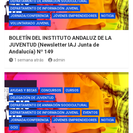
DEPARTAMENTO DE ANIMACIÓN SOCIOCULTURAL
DEPARTAMENTO DE INFORMACIÓN JUVENIL
JORNADA/CONFERENCIA
JÓVENES EMPRENDEDORES
NOTICIA
VOLUNTARIADO JUVENIL
BOLETÍN DEL INSTITUTO ANDALUZ DE LA
JUVENTUD (Newsletter IAJ Junta de
Andalucía) Nº 149
1 semana atrás
admin
AYUDAS Y BECAS
CONCURSOS
CURSOS
DELEGACIÓN DE JUVENTUD
DEPARTAMENTO DE ANIMACIÓN SOCIOCULTURAL
DEPARTAMENTO DE INFORMACIÓN JUVENIL
EVENTOS
JORNADA/CONFERENCIA
JÓVENES EMPRENDEDORES
NOTICIA
OCIO