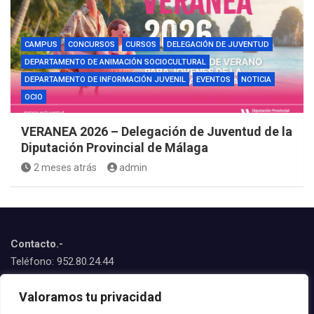
CAMPUS
CONCURSOS
CURSOS
DELEGACIÓN DE JUVENTUD
DEPARTAMENTO DE ANIMACIÓN SOCIOCULTURAL
DEPARTAMENTO DE INFORMACIÓN JUVENIL
EVENTOS
NOTICIA
OCIO
VERANEA 2026 – Delegación de Juventud de la
Diputación Provincial de Málaga
2 meses atrás
admin
Contacto.-
Teléfono: 952.80.24.44
Emails:
Valoramos tu privacidad
juventud@estepona.es