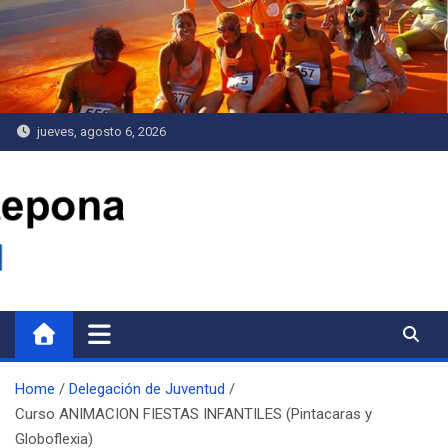
Saltar
al
contenido
jueves, agosto 6, 2026
Delegación de Juventud
Home
Delegación de Juventud
Curso ANIMACION FIESTAS INFANTILES (Pintacaras y
Globoflexia)