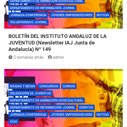
DEPARTAMENTO DE ANIMACIÓN SOCIOCULTURAL
DEPARTAMENTO DE INFORMACIÓN JUVENIL
JORNADA/CONFERENCIA
JÓVENES EMPRENDEDORES
NOTICIA
VOLUNTARIADO JUVENIL
BOLETÍN DEL INSTITUTO ANDALUZ DE LA
JUVENTUD (Newsletter IAJ Junta de
Andalucía) Nº 149
2 semanas atrás
admin
AYUDAS Y BECAS
CONCURSOS
CURSOS
DELEGACIÓN DE JUVENTUD
DEPARTAMENTO DE ANIMACIÓN SOCIOCULTURAL
DEPARTAMENTO DE INFORMACIÓN JUVENIL
EVENTOS
JORNADA/CONFERENCIA
JÓVENES EMPRENDEDORES
NOTICIA
OCIO