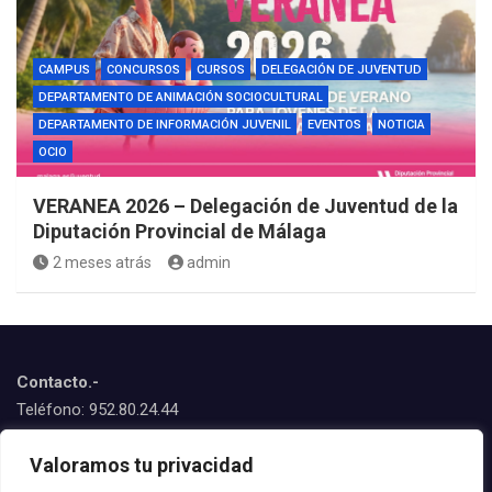
CAMPUS
CONCURSOS
CURSOS
DELEGACIÓN DE JUVENTUD
DEPARTAMENTO DE ANIMACIÓN SOCIOCULTURAL
DEPARTAMENTO DE INFORMACIÓN JUVENIL
EVENTOS
NOTICIA
OCIO
VERANEA 2026 – Delegación de Juventud de la
Diputación Provincial de Málaga
2 meses atrás
admin
Contacto.-
Teléfono: 952.80.24.44
Emails:
Valoramos tu privacidad
juventud@estepona.es