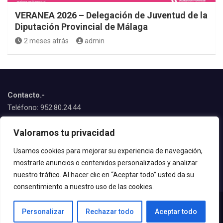
VERANEA 2026 – Delegación de Juventud de la
Diputación Provincial de Málaga
2 meses atrás
admin
Contacto.-
Teléfono: 952.80.24.44
Emails:
Valoramos tu privacidad
juventud@estepona.es
animacion@estepona.es
Usamos cookies para mejorar su experiencia de navegación,
mostrarle anuncios o contenidos personalizados y analizar
© 2020 Delegación de Juventud
nuestro tráfico. Al hacer clic en “Aceptar todo” usted da su
consentimiento a nuestro uso de las cookies.
Personalizar
Rechazar todo
Aceptar todo
© All rights reserved | Tema por
MantraBrain