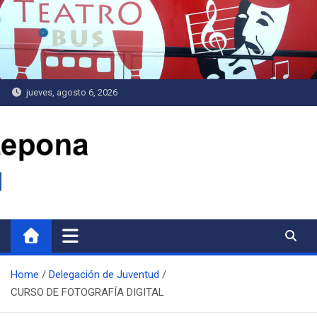
Saltar
al
contenido
jueves, agosto 6, 2026
Delegación de Juventud
Home
Delegación de Juventud
CURSO DE FOTOGRAFÍA DIGITAL