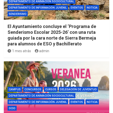
DEPARTAMENTO DE ANIMACIÓN SOCIOCULTURAL
DEPARTAMENTO DE INFORMACIÓN JUVENIL
EVENTOS
NOTICIA
SENDERISMO
El Ayuntamiento concluye el ‘Programa de
Senderismo Escolar 2025-26’ con una ruta
guiada por la cara norte de Sierra Bermeja
para alumnos de ESO y Bachillerato
1 mes atrás
admin
CAMPUS
CONCURSOS
CURSOS
DELEGACIÓN DE JUVENTUD
DEPARTAMENTO DE ANIMACIÓN SOCIOCULTURAL
DEPARTAMENTO DE INFORMACIÓN JUVENIL
EVENTOS
NOTICIA
OCIO