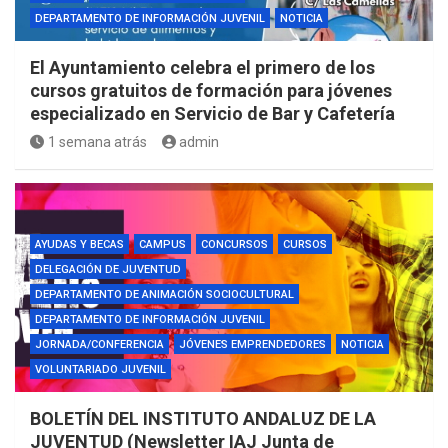
DEPARTAMENTO DE INFORMACIÓN JUVENIL
NOTICIA
El Ayuntamiento celebra el primero de los
cursos gratuitos de formación para jóvenes
especializado en Servicio de Bar y Cafetería
1 semana atrás
admin
AYUDAS Y BECAS
CAMPUS
CONCURSOS
CURSOS
DELEGACIÓN DE JUVENTUD
DEPARTAMENTO DE ANIMACIÓN SOCIOCULTURAL
DEPARTAMENTO DE INFORMACIÓN JUVENIL
JORNADA/CONFERENCIA
JÓVENES EMPRENDEDORES
NOTICIA
VOLUNTARIADO JUVENIL
BOLETÍN DEL INSTITUTO ANDALUZ DE LA
JUVENTUD (Newsletter IAJ Junta de