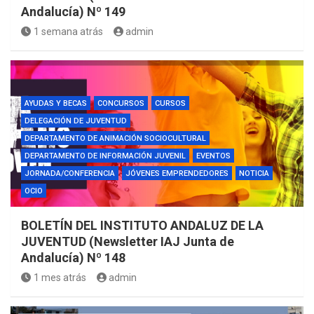
Andalucía) Nº 149
1 semana atrás
admin
AYUDAS Y BECAS
CONCURSOS
CURSOS
DELEGACIÓN DE JUVENTUD
DEPARTAMENTO DE ANIMACIÓN SOCIOCULTURAL
DEPARTAMENTO DE INFORMACIÓN JUVENIL
EVENTOS
JORNADA/CONFERENCIA
JÓVENES EMPRENDEDORES
NOTICIA
OCIO
BOLETÍN DEL INSTITUTO ANDALUZ DE LA
JUVENTUD (Newsletter IAJ Junta de
Andalucía) Nº 148
1 mes atrás
admin