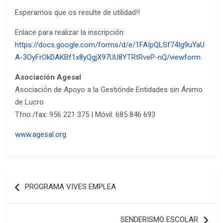
Esperamos que os resulte de utilidad!!
Enlace para realizar la inscripción:
https://docs.google.com/forms/d/e/1FAIpQLSf74Ig9uYaU
A-3OyFrOkDAKBf1x8yQgjX97UU8YTRtRveP-nQ/viewform
Asociación Agesal
Asociación de Apoyo a la Gestiónde Entidades sin Ánimo
de Lucro
Tfno./fax: 956 221 375 | Móvil: 685 846 693
www.agesal.org
Navegación
PROGRAMA VIVES EMPLEA
de
entradas
SENDERISMO ESCOLAR