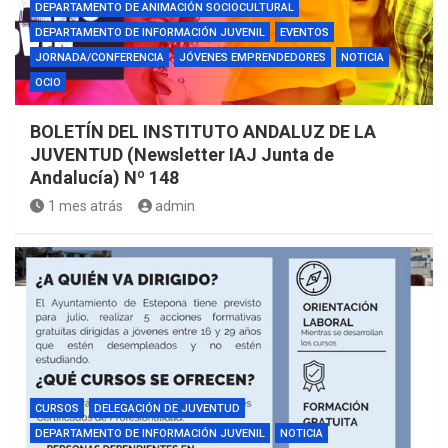
DEPARTAMENTO DE ANIMACIÓN SOCIOCULTURAL
DEPARTAMENTO DE INFORMACIÓN JUVENIL
EVENTOS
JORNADA/CONFERENCIA
JÓVENES EMPRENDEDORES
NOTICIA
OCIO
BOLETÍN DEL INSTITUTO ANDALUZ DE LA
JUVENTUD (Newsletter IAJ Junta de
Andalucía) Nº 148
1 mes atrás
admin
CURSOS
DELEGACIÓN DE JUVENTUD
DEPARTAMENTO DE INFORMACIÓN JUVENIL
NOTICIA