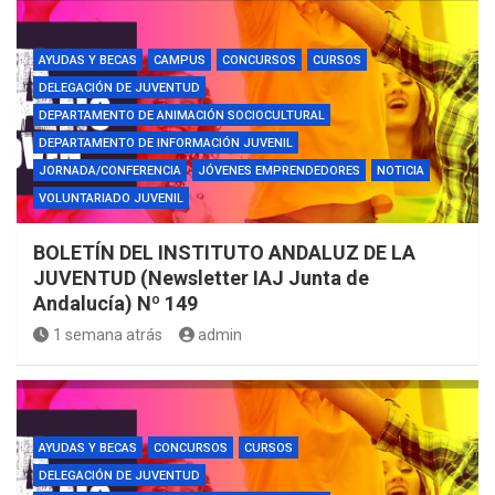
AYUDAS Y BECAS
CAMPUS
CONCURSOS
CURSOS
DELEGACIÓN DE JUVENTUD
DEPARTAMENTO DE ANIMACIÓN SOCIOCULTURAL
DEPARTAMENTO DE INFORMACIÓN JUVENIL
JORNADA/CONFERENCIA
JÓVENES EMPRENDEDORES
NOTICIA
VOLUNTARIADO JUVENIL
BOLETÍN DEL INSTITUTO ANDALUZ DE LA
JUVENTUD (Newsletter IAJ Junta de
Andalucía) Nº 149
1 semana atrás
admin
AYUDAS Y BECAS
CONCURSOS
CURSOS
DELEGACIÓN DE JUVENTUD