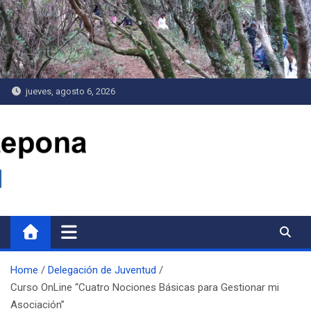
Saltar
al
contenido
jueves, agosto 6, 2026
Delegación de Juventud
Home
Delegación de Juventud
Curso OnLine “Cuatro Nociones Básicas para Gestionar mi
Asociación”