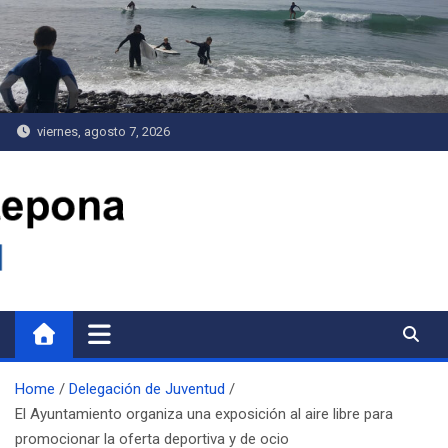
Saltar
al
contenido
viernes, agosto 7, 2026
Delegación de Juventud
Home
Delegación de Juventud
El Ayuntamiento organiza una exposición al aire libre para
promocionar la oferta deportiva y de ocio