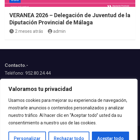
VERANEA 2026 – Delegación de Juventud de la
Diputación Provincial de Málaga
2 meses atrás
admin
Contacto.-
Teléfono: 952.80.24.44
Emails:
Valoramos tu privacidad
juventud@estepona.es
animacion@estepona.es
Usamos cookies para mejorar su experiencia de navegación,
mostrarle anuncios o contenidos personalizados y analizar
© 2020 Delegación de Juventud
nuestro tráfico. Al hacer clic en “Aceptar todo” usted da su
consentimiento a nuestro uso de las cookies.
Personalizar
Rechazar todo
Aceptar todo