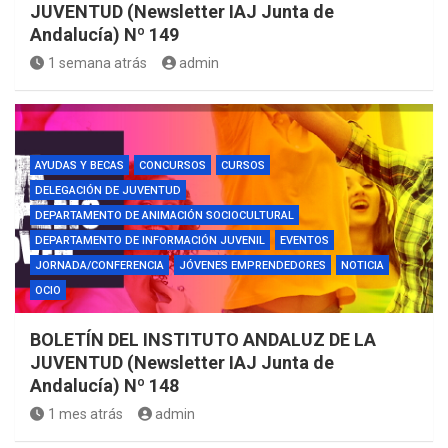
JUVENTUD (Newsletter IAJ Junta de
Andalucía) Nº 149
1 semana atrás
admin
AYUDAS Y BECAS
CONCURSOS
CURSOS
DELEGACIÓN DE JUVENTUD
DEPARTAMENTO DE ANIMACIÓN SOCIOCULTURAL
DEPARTAMENTO DE INFORMACIÓN JUVENIL
EVENTOS
JORNADA/CONFERENCIA
JÓVENES EMPRENDEDORES
NOTICIA
OCIO
BOLETÍN DEL INSTITUTO ANDALUZ DE LA
JUVENTUD (Newsletter IAJ Junta de
Andalucía) Nº 148
1 mes atrás
admin