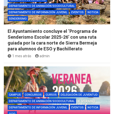
DEPARTAMENTO DE ANIMACIÓN SOCIOCULTURAL
DEPARTAMENTO DE INFORMACIÓN JUVENIL
EVENTOS
NOTICIA
SENDERISMO
El Ayuntamiento concluye el ‘Programa de
Senderismo Escolar 2025-26’ con una ruta
guiada por la cara norte de Sierra Bermeja
para alumnos de ESO y Bachillerato
1 mes atrás
admin
CAMPUS
CONCURSOS
CURSOS
DELEGACIÓN DE JUVENTUD
DEPARTAMENTO DE ANIMACIÓN SOCIOCULTURAL
DEPARTAMENTO DE INFORMACIÓN JUVENIL
EVENTOS
NOTICIA
OCIO