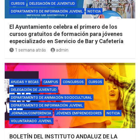
CURSOS
DELEGACIÓN DE JUVENTUD
DEPARTAMENTO DE INFORMACIÓN JUVENIL
NOTICIA
El Ayuntamiento celebra el primero de los
cursos gratuitos de formación para jóvenes
especializado en Servicio de Bar y Cafetería
1 semana atrás
admin
AYUDAS Y BECAS
CAMPUS
CONCURSOS
CURSOS
DELEGACIÓN DE JUVENTUD
DEPARTAMENTO DE ANIMACIÓN SOCIOCULTURAL
DEPARTAMENTO DE INFORMACIÓN JUVENIL
JORNADA/CONFERENCIA
JÓVENES EMPRENDEDORES
NOTICIA
VOLUNTARIADO JUVENIL
BOLETÍN DEL INSTITUTO ANDALUZ DE LA