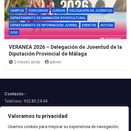
CAMPUS
CONCURSOS
CURSOS
DELEGACIÓN DE JUVENTUD
DEPARTAMENTO DE ANIMACIÓN SOCIOCULTURAL
DEPARTAMENTO DE INFORMACIÓN JUVENIL
EVENTOS
NOTICIA
OCIO
VERANEA 2026 – Delegación de Juventud de la
Diputación Provincial de Málaga
2 meses atrás
admin
Contacto.-
Teléfono: 952.80.24.44
Emails:
Valoramos tu privacidad
juventud@estepona.es
animacion@estepona.es
Usamos cookies para mejorar su experiencia de navegación,