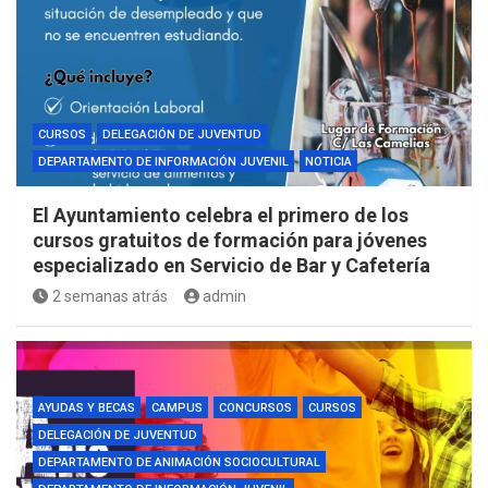
CURSOS
DELEGACIÓN DE JUVENTUD
DEPARTAMENTO DE INFORMACIÓN JUVENIL
NOTICIA
El Ayuntamiento celebra el primero de los
cursos gratuitos de formación para jóvenes
especializado en Servicio de Bar y Cafetería
2 semanas atrás
admin
AYUDAS Y BECAS
CAMPUS
CONCURSOS
CURSOS
DELEGACIÓN DE JUVENTUD
DEPARTAMENTO DE ANIMACIÓN SOCIOCULTURAL