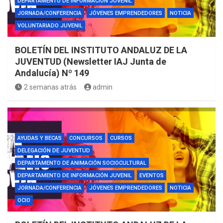
DEPARTAMENTO DE INFORMACIÓN JUVENIL
JORNADA/CONFERENCIA
JÓVENES EMPRENDEDORES
NOTICIA
VOLUNTARIADO JUVENIL
BOLETÍN DEL INSTITUTO ANDALUZ DE LA
JUVENTUD (Newsletter IAJ Junta de
Andalucía) Nº 149
2 semanas atrás
admin
AYUDAS Y BECAS
CONCURSOS
CURSOS
DELEGACIÓN DE JUVENTUD
DEPARTAMENTO DE ANIMACIÓN SOCIOCULTURAL
DEPARTAMENTO DE INFORMACIÓN JUVENIL
EVENTOS
JORNADA/CONFERENCIA
JÓVENES EMPRENDEDORES
NOTICIA
OCIO