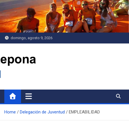
Saltar
al
contenido
domingo, agosto 9, 2026
Delegación de Juventud
Home
Delegación de Juventud
EMPLEABILIDAD