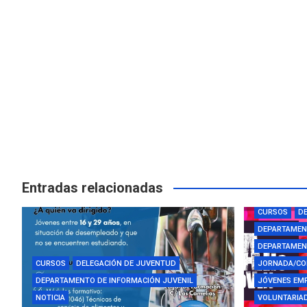
Entradas relacionadas
AYUDAS Y BE
CURSOS
DE
DEPARTAMEN
DEPARTAMENT
CURSOS
DELEGACIÓN DE JUVENTUD
JORNADA/CO
DEPARTAMENTO DE INFORMACIÓN JUVENIL
JÓVENES EM
NOTICIA
VOLUNTARIAD