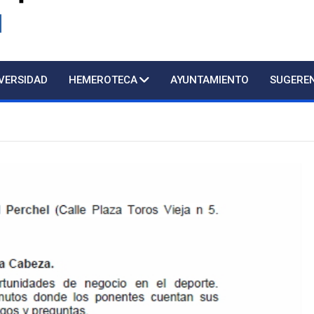
d
IVERSIDAD
HEMEROTECA
AYUNTAMIENTO
SUGERE
resencial al público con cita previa. 952809000 Extensió