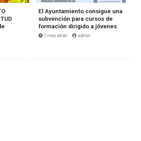
TO
El Ayuntamiento consigue una
NTUD
subvención para cursos de
de
formación dirigido a jóvenes
1 mes atrás
admin