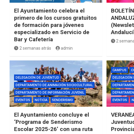
El Ayuntamiento celebra el
BOLETÍN
primero de los cursos gratuitos
ANDALUZ
de formación para jóvenes
(Newslet
especializado en Servicio de
Andalucí
Bar y Cafetería
2 semana
2 semanas atrás
admin
CAMPUS
C
DELEGACIÓN DE JUVENTUD
DELEGACIÓN
DEPARTAMENTO DE ANIMACIÓN SOCIOCULTURAL
DEPARTAMEN
DEPARTAMENTO DE INFORMACIÓN JUVENIL
DEPARTAMENT
EVENTOS
NOTICIA
SENDERISMO
EVENTOS
N
El Ayuntamiento concluye el
VERANEA
‘Programa de Senderismo
Juventud
Escolar 2025-26’ con una ruta
Provinci