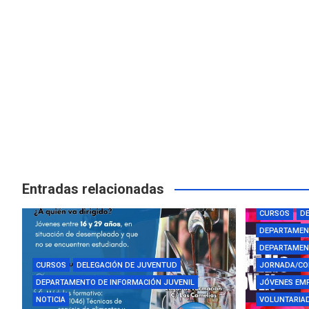
Entradas relacionadas
AYUDAS Y BE
CURSOS
DE
DEPARTAMEN
DEPARTAMENT
CURSOS
DELEGACIÓN DE JUVENTUD
JORNADA/CO
DEPARTAMENTO DE INFORMACIÓN JUVENIL
JÓVENES EM
NOTICIA
VOLUNTARIAD