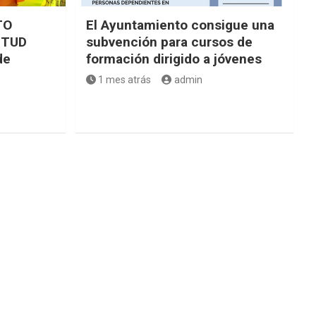
TO
El Ayuntamiento consigue una
NTUD
subvención para cursos de
de
formación dirigido a jóvenes
1 mes atrás
admin