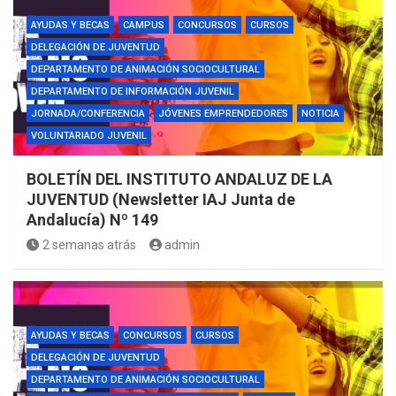
AYUDAS Y BECAS
CAMPUS
CONCURSOS
CURSOS
DELEGACIÓN DE JUVENTUD
DEPARTAMENTO DE ANIMACIÓN SOCIOCULTURAL
DEPARTAMENTO DE INFORMACIÓN JUVENIL
JORNADA/CONFERENCIA
JÓVENES EMPRENDEDORES
NOTICIA
VOLUNTARIADO JUVENIL
BOLETÍN DEL INSTITUTO ANDALUZ DE LA
JUVENTUD (Newsletter IAJ Junta de
Andalucía) Nº 149
2 semanas atrás
admin
AYUDAS Y BECAS
CONCURSOS
CURSOS
DELEGACIÓN DE JUVENTUD
DEPARTAMENTO DE ANIMACIÓN SOCIOCULTURAL