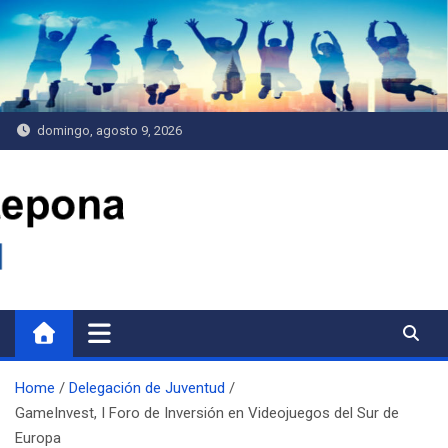
Saltar
al
contenido
domingo, agosto 9, 2026
Delegación de Juventud
Home
Delegación de Juventud
GameInvest, I Foro de Inversión en Videojuegos del Sur de
Europa