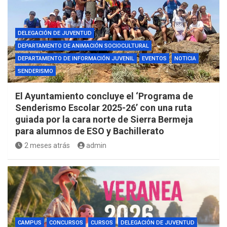
DELEGACIÓN DE JUVENTUD
DEPARTAMENTO DE ANIMACIÓN SOCIOCULTURAL
DEPARTAMENTO DE INFORMACIÓN JUVENIL
EVENTOS
NOTICIA
SENDERISMO
El Ayuntamiento concluye el ‘Programa de
Senderismo Escolar 2025-26’ con una ruta
guiada por la cara norte de Sierra Bermeja
para alumnos de ESO y Bachillerato
2 meses atrás
admin
CAMPUS
CONCURSOS
CURSOS
DELEGACIÓN DE JUVENTUD