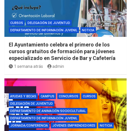
CURSOS
DELEGACIÓN DE JUVENTUD
DEPARTAMENTO DE INFORMACIÓN JUVENIL
NOTICIA
El Ayuntamiento celebra el primero de los
cursos gratuitos de formación para jóvenes
especializado en Servicio de Bar y Cafetería
1 semana atrás
admin
AYUDAS Y BECAS
CAMPUS
CONCURSOS
CURSOS
DELEGACIÓN DE JUVENTUD
DEPARTAMENTO DE ANIMACIÓN SOCIOCULTURAL
DEPARTAMENTO DE INFORMACIÓN JUVENIL
JORNADA/CONFERENCIA
JÓVENES EMPRENDEDORES
NOTICIA