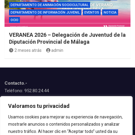
DEPARTAMENTO DE ANIMACIÓN SOCIOCULTURAL
DEPARTAMENTO DE INFORMACIÓN JUVENIL
EVENTOS
NOTICIA
OCIO
VERANEA 2026 – Delegación de Juventud de la
Diputación Provincial de Málaga
2 meses atrás
admin
Contacto.-
Teléfono: 952.80.24.44
Emails:
Valoramos tu privacidad
juventud@estepona.es
animacion@estepona.es
Usamos cookies para mejorar su experiencia de navegación,
mostrarle anuncios o contenidos personalizados y analizar
© 2020 Delegación de Juventud
nuestro tráfico. Al hacer clic en “Aceptar todo” usted da su