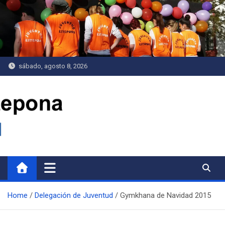
Saltar
al
contenido
sábado, agosto 8, 2026
Delegación de Juventud
Home
Delegación de Juventud
Gymkhana de Navidad 2015