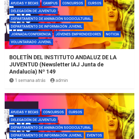
AYUDAS Y BECAS
CAMPUS
CONCURSOS
CURSOS
DELEGACIÓN DE JUVENTUD
DEPARTAMENTO DE ANIMACIÓN SOCIOCULTURAL
DEPARTAMENTO DE INFORMACIÓN JUVENIL
JORNADA/CONFERENCIA
JÓVENES EMPRENDEDORES
NOTICIA
VOLUNTARIADO JUVENIL
BOLETÍN DEL INSTITUTO ANDALUZ DE LA
JUVENTUD (Newsletter IAJ Junta de
Andalucía) Nº 149
1 semana atrás
admin
AYUDAS Y BECAS
CONCURSOS
CURSOS
DELEGACIÓN DE JUVENTUD
DEPARTAMENTO DE ANIMACIÓN SOCIOCULTURAL
DEPARTAMENTO DE INFORMACIÓN JUVENIL
EVENTOS