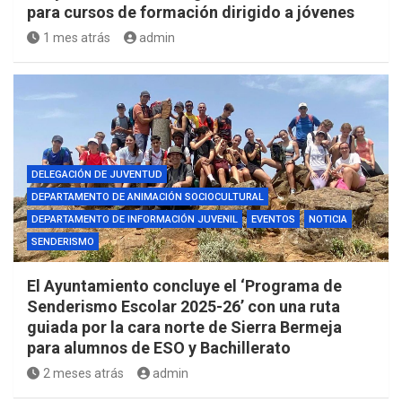
para cursos de formación dirigido a jóvenes
1 mes atrás
admin
DELEGACIÓN DE JUVENTUD
DEPARTAMENTO DE ANIMACIÓN SOCIOCULTURAL
DEPARTAMENTO DE INFORMACIÓN JUVENIL
EVENTOS
NOTICIA
SENDERISMO
El Ayuntamiento concluye el ‘Programa de
Senderismo Escolar 2025-26’ con una ruta
guiada por la cara norte de Sierra Bermeja
para alumnos de ESO y Bachillerato
2 meses atrás
admin