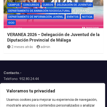
CAMPUS
CONCURSOS
CURSOS
DELEGACIÓN DE JUVENTUD
DEPARTAMENTO DE ANIMACIÓN SOCIOCULTURAL
DEPARTAMENTO DE INFORMACIÓN JUVENIL
EVENTOS
NOTICIA
OCIO
VERANEA 2026 – Delegación de Juventud de la
Diputación Provincial de Málaga
2 meses atrás
admin
Contacto.-
Teléfono: 952.80.24.44
Emails:
Valoramos tu privacidad
juventud@estepona.es
animacion@estepona.es
Usamos cookies para mejorar su experiencia de navegación,
mostrarle anuncios o contenidos personalizados y analizar
© 2020 Delegación de Juventud