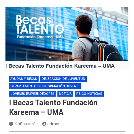
AYUDAS Y BECAS
DELEGACIÓN DE JUVENTUD
DEPARTAMENTO DE INFORMACIÓN JUVENIL
JÓVENES EMPRENDEDORES
NOTICIA
PSICO-NOTICIAS
I Becas Talento Fundación
Kareema – UMA
3 años atrás
admin