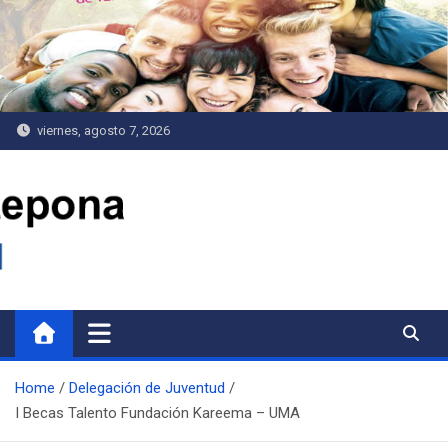
Saltar
al
contenido
viernes, agosto 7, 2026
Delegación de Juventud
Home
Delegación de Juventud
I Becas Talento Fundación Kareema – UMA