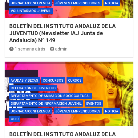
JORNADA/CONFERENCIA
JÓVENES EMPRENDEDORES
NOTICIA
VOLUNTARIADO JUVENIL
BOLETÍN DEL INSTITUTO ANDALUZ DE LA
JUVENTUD (Newsletter IAJ Junta de
Andalucía) Nº 149
1 semana atrás
admin
AYUDAS Y BECAS
CONCURSOS
CURSOS
DELEGACIÓN DE JUVENTUD
DEPARTAMENTO DE ANIMACIÓN SOCIOCULTURAL
DEPARTAMENTO DE INFORMACIÓN JUVENIL
EVENTOS
JORNADA/CONFERENCIA
JÓVENES EMPRENDEDORES
NOTICIA
OCIO
BOLETÍN DEL INSTITUTO ANDALUZ DE LA