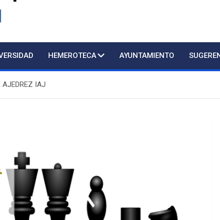
d
IVERSIDAD
HEMEROTECA
AYUNTAMIENTO
SUGERE
E AJEDREZ IAJ
Atención presencial al público con cita p