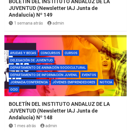
BOLETÍN DEL INSTITUTO ANDALUZ DE LA
JUVENTUD (Newsletter IAJ Junta de
Andalucía) Nº 149
1 semana atrás
admin
AYUDAS Y BECAS
CONCURSOS
CURSOS
DELEGACIÓN DE JUVENTUD
DEPARTAMENTO DE ANIMACIÓN SOCIOCULTURAL
DEPARTAMENTO DE INFORMACIÓN JUVENIL
EVENTOS
JORNADA/CONFERENCIA
JÓVENES EMPRENDEDORES
NOTICIA
OCIO
BOLETÍN DEL INSTITUTO ANDALUZ DE LA
JUVENTUD (Newsletter IAJ Junta de
Andalucía) Nº 148
1 mes atrás
admin