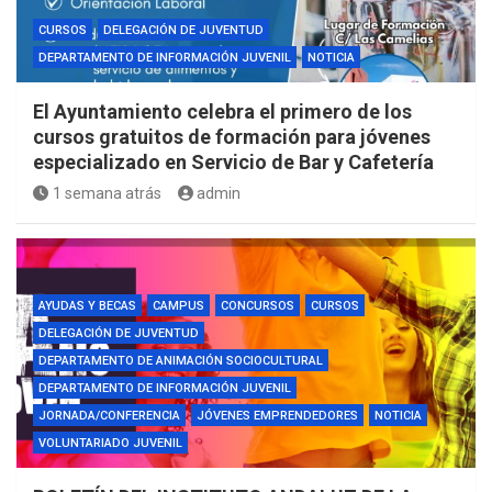
CURSOS
DELEGACIÓN DE JUVENTUD
DEPARTAMENTO DE INFORMACIÓN JUVENIL
NOTICIA
El Ayuntamiento celebra el primero de los
cursos gratuitos de formación para jóvenes
especializado en Servicio de Bar y Cafetería
1 semana atrás
admin
AYUDAS Y BECAS
CAMPUS
CONCURSOS
CURSOS
DELEGACIÓN DE JUVENTUD
DEPARTAMENTO DE ANIMACIÓN SOCIOCULTURAL
DEPARTAMENTO DE INFORMACIÓN JUVENIL
JORNADA/CONFERENCIA
JÓVENES EMPRENDEDORES
NOTICIA
VOLUNTARIADO JUVENIL