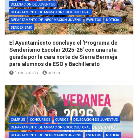
DELEGACIÓN DE JUVENTUD
DEPARTAMENTO DE ANIMACIÓN SOCIOCULTURAL
DEPARTAMENTO DE INFORMACIÓN JUVENIL
EVENTOS
NOTICIA
SENDERISMO
El Ayuntamiento concluye el ‘Programa de
Senderismo Escolar 2025-26’ con una ruta
guiada por la cara norte de Sierra Bermeja
para alumnos de ESO y Bachillerato
1 mes atrás
admin
CAMPUS
CONCURSOS
CURSOS
DELEGACIÓN DE JUVENTUD
DEPARTAMENTO DE ANIMACIÓN SOCIOCULTURAL
DEPARTAMENTO DE INFORMACIÓN JUVENIL
EVENTOS
NOTICIA