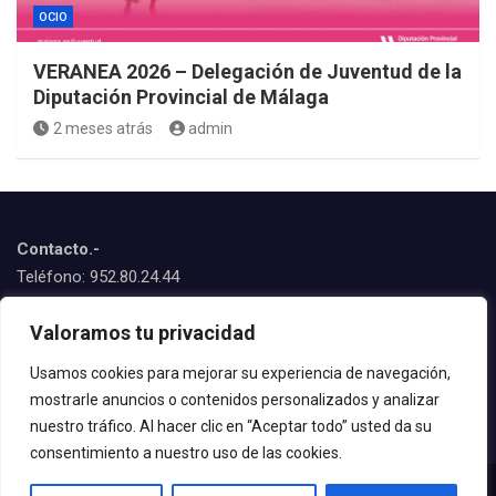
OCIO
VERANEA 2026 – Delegación de Juventud de la
Diputación Provincial de Málaga
2 meses atrás
admin
Contacto.-
Teléfono: 952.80.24.44
Emails:
Valoramos tu privacidad
juventud@estepona.es
animacion@estepona.es
Usamos cookies para mejorar su experiencia de navegación,
mostrarle anuncios o contenidos personalizados y analizar
© 2020 Delegación de Juventud
nuestro tráfico. Al hacer clic en “Aceptar todo” usted da su
consentimiento a nuestro uso de las cookies.