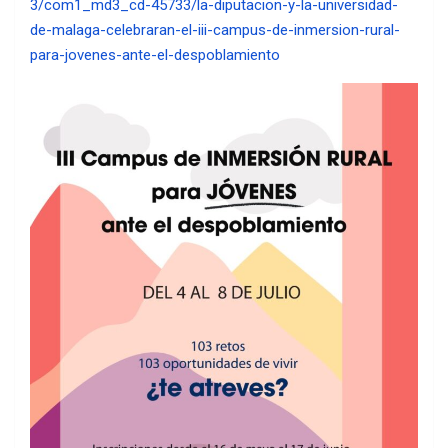
3/com1_md3_cd-45733/la-diputacion-y-la-universidad-
de-malaga-celebraran-el-iii-campus-de-inmersion-rural-
para-jovenes-ante-el-despoblamiento