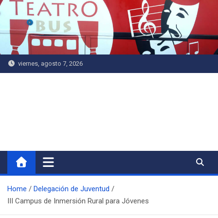
Saltar
al
contenido
viernes, agosto 7, 2026
Delegación de Juventud
Home
Delegación de Juventud
III Campus de Inmersión Rural para Jóvenes