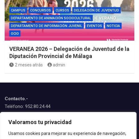
CAMPUS
CONCURSOS
CURSOS
DELEGACIÓN DE JUVENTUD
DEPARTAMENTO DE ANIMACIÓN SOCIOCULTURAL
DEPARTAMENTO DE INFORMACIÓN JUVENIL
EVENTOS
NOTICIA
OCIO
VERANEA 2026 – Delegación de Juventud de la
Diputación Provincial de Málaga
2 meses atrás
admin
Contacto.-
Teléfono: 952.80.24.44
Emails:
Valoramos tu privacidad
juventud@estepona.es
animacion@estepona.es
Usamos cookies para mejorar su experiencia de navegación,