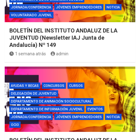
JORNADA/CONFERENCIA
JÓVENES EMPRENDEDORES
NOTICIA
VOLUNTARIADO JUVENIL
BOLETÍN DEL INSTITUTO ANDALUZ DE LA
JUVENTUD (Newsletter IAJ Junta de
Andalucía) Nº 149
1 semana atrás
admin
AYUDAS Y BECAS
CONCURSOS
CURSOS
DELEGACIÓN DE JUVENTUD
DEPARTAMENTO DE ANIMACIÓN SOCIOCULTURAL
DEPARTAMENTO DE INFORMACIÓN JUVENIL
EVENTOS
JORNADA/CONFERENCIA
JÓVENES EMPRENDEDORES
NOTICIA
OCIO