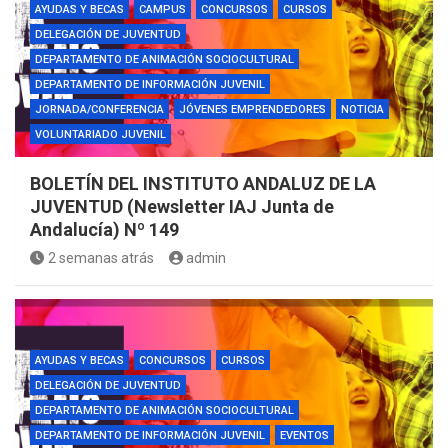
AYUDAS Y BECAS
CAMPUS
CONCURSOS
CURSOS
DELEGACIÓN DE JUVENTUD
DEPARTAMENTO DE ANIMACIÓN SOCIOCULTURAL
DEPARTAMENTO DE INFORMACIÓN JUVENIL
JORNADA/CONFERENCIA
JÓVENES EMPRENDEDORES
NOTICIA
VOLUNTARIADO JUVENIL
BOLETÍN DEL INSTITUTO ANDALUZ DE LA
JUVENTUD (Newsletter IAJ Junta de
Andalucía) Nº 149
2 semanas atrás
admin
AYUDAS Y BECAS
CONCURSOS
CURSOS
DELEGACIÓN DE JUVENTUD
DEPARTAMENTO DE ANIMACIÓN SOCIOCULTURAL
DEPARTAMENTO DE INFORMACIÓN JUVENIL
EVENTOS