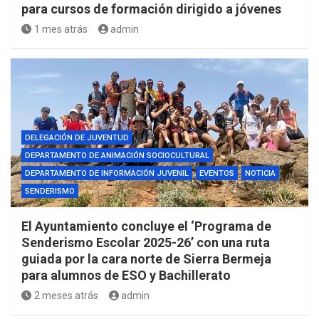
para cursos de formación dirigido a jóvenes
1 mes atrás
admin
DELEGACIÓN DE JUVENTUD
DEPARTAMENTO DE ANIMACIÓN SOCIOCULTURAL
DEPARTAMENTO DE INFORMACIÓN JUVENIL
EVENTOS
NOTICIA
SENDERISMO
El Ayuntamiento concluye el ‘Programa de
Senderismo Escolar 2025-26’ con una ruta
guiada por la cara norte de Sierra Bermeja
para alumnos de ESO y Bachillerato
2 meses atrás
admin