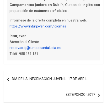
Campamentos juniors en Dublín
, Cursos de
inglés comerc
preparación de
exámenes oficiales
…
Infórmese de la oferta completa en nuestra web.
https://www.inturjoven.com/idiomas
Inturjoven
Atención al Cliente
reservas.itj@juntadeandalucia.es
Teléf. 955 181 181
Navegación
DÍA DE LA INFORMACIÓN JUVENIL: 17 DE ABRIL
de
entradas
ESTEPONGO! 2017