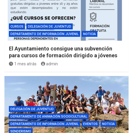
CURSOS
DELEGACIÓN DE JUVENTUD
DEPARTAMENTO DE INFORMACIÓN JUVENIL
NOTICIA
El Ayuntamiento consigue una subvención
para cursos de formación dirigido a jóvenes
1 mes atrás
admin
DELEGACIÓN DE JUVENTUD
DEPARTAMENTO DE ANIMACIÓN SOCIOCULTURAL
DEPARTAMENTO DE INFORMACIÓN JUVENIL
EVENTOS
NOTICIA
SENDERISMO