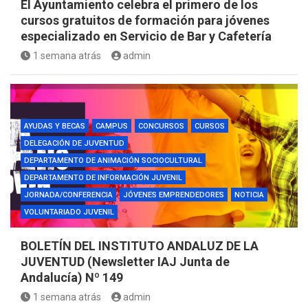
El Ayuntamiento celebra el primero de los
cursos gratuitos de formación para jóvenes
especializado en Servicio de Bar y Cafetería
1 semana atrás
admin
AYUDAS Y BECAS
CAMPUS
CONCURSOS
CURSOS
DELEGACIÓN DE JUVENTUD
DEPARTAMENTO DE ANIMACIÓN SOCIOCULTURAL
DEPARTAMENTO DE INFORMACIÓN JUVENIL
JORNADA/CONFERENCIA
JÓVENES EMPRENDEDORES
NOTICIA
VOLUNTARIADO JUVENIL
BOLETÍN DEL INSTITUTO ANDALUZ DE LA
JUVENTUD (Newsletter IAJ Junta de
Andalucía) Nº 149
1 semana atrás
admin